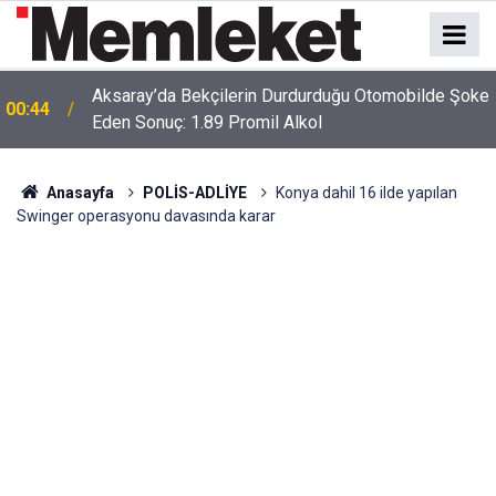
Aksaray’da Bekçilerin Durdurduğu Otomobilde Şoke
00:44
Eden Sonuç: 1.89 Promil Alkol
00:41
Polatlı-Haymana-Konya hattı bölünmüş yol oluyor
Anasayfa
POLİS-ADLİYE
Konya dahil 16 ilde yapılan
Swinger operasyonu davasında karar