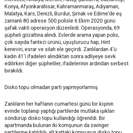
Konya, Afyonkarahisar, Kahramanmaraş, Adıyaman,
Malatya, Kars, Denizli, Burdur, Şırnak ve Edirne'de eş
zamanlı 80 adrese 500 polisle 6 Ekim 2020 günü
şafak vakti operasyon düzenledi. Operasyonda, 69
şüpheli gözaltına alındı. Evlerde arama yapan polis,
çok sayıda fantezi ürünü, uyuşturucu hap, Hint
keneviri, esrar ve silah ele geçirdi. Zanlılardan 4'ü
kadın 41'i ifadeleri alındıktan sonra adliyeye sevk
edilirken diğer şüpheliler, ifadelerinin ardından serbest
bırakıldı.
Disko topu olmadan parti yapmıyorlarmış
Zanlıların her haftanın cumartesi günü bir kişinin
evinde toplanıp yaptığı partilerde mutlaka ışıkları
söndürüp disko topu kullandığı öğrenildi. Bir
apartmanda bulunan iki komşunun da swinger
partilerine katıldığı, alt kattaki komşunun disko topu