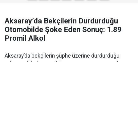
Aksaray’da Bekçilerin Durdurduğu
Otomobilde Şoke Eden Sonuç: 1.89
Promil Alkol
Aksaray’da bekçilerin şüphe üzerine durdurduğu
yabancı plakalı otomobilin sürücüsü 1.89 promil
alkollü çıktı. Ehliyetine 2 yıl el konuldu.
Aksaray’da alkollü araç kullanımı
polisin denetimi
sırasında ortaya çıktı. Olay,
Kılıçaslan Mahallesi
Somuncu Baba Külliyesi
önünde meydana geldi.
Edinilen bilgilere göre, bölgede devriye görevi yapan
mahalle ve çarşı bekçileri
, durumundan