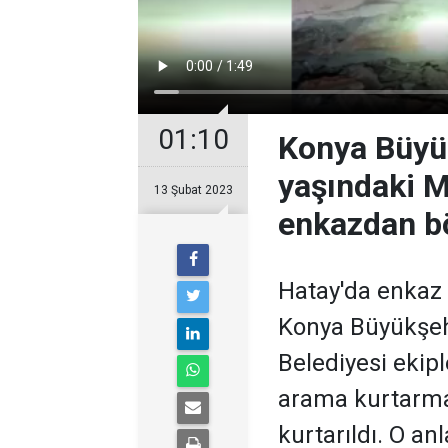
01:10
Konya Büyük
yaşındaki M
13 Şubat 2023
enkazdan bö
Hatay'da enkaz 
Konya Büyükşehi
Belediyesi ekip
arama kurtarma
kurtarıldı. O an