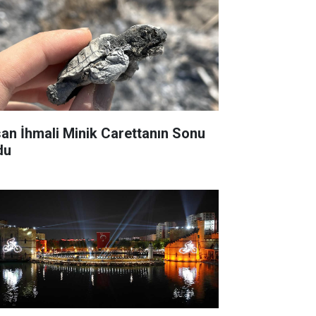
san İhmali Minik Carettanın Sonu
du