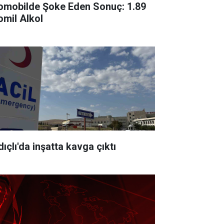
omobilde Şoke Eden Sonuç: 1.89
omil Alkol
ıçlı'da inşatta kavga çıktı