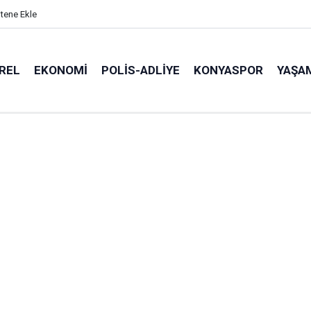
itene Ekle
REL
EKONOMI
POLİS-ADLİYE
KONYASPOR
YAŞA