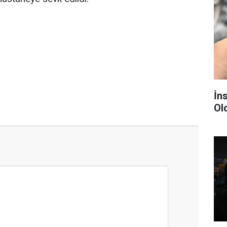
İn
Ol