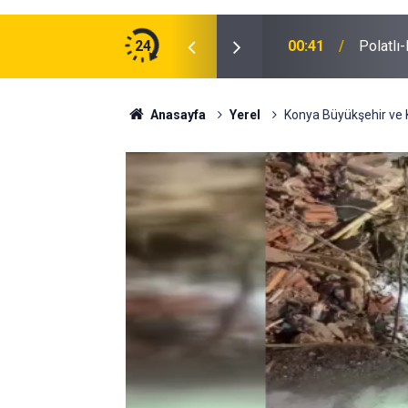
ğu Otomobilde Şoke Eden Sonuç: 1.89 Promil
24
00:41
Polatlı
Anasayfa
Yerel
Konya Büyükşehir ve K