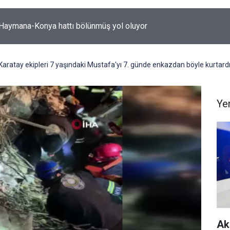
-Haymana-Konya hattı bölünmüş yol oluyor
aratay ekipleri 7 yaşındaki Mustafa'yı 7. günde enkazdan böyle kurtard
Ye
Ak