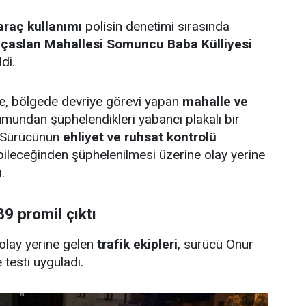
araç kullanımı
polisin denetimi sırasında
lıçaslan Mahallesi Somuncu Baba Külliyesi
di.
öre, bölgede devriye görevi yapan
mahalle ve
umundan şüphelendikleri yabancı plakalı bir
. Sürücünün
ehliyet ve ruhsat kontrolü
abileceğinden şüphelenilmesi üzerine olay yerine
.
9 promil çıktı
 olay yerine gelen
trafik ekipleri
, sürücü Onur
 testi uyguladı.