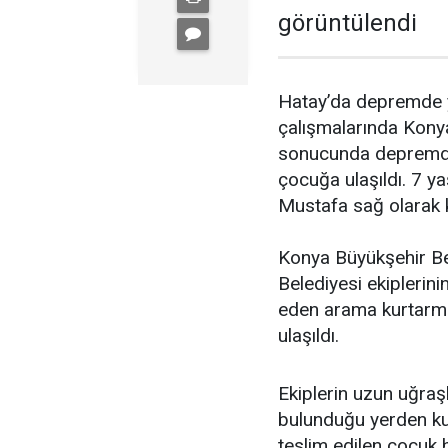
görüntülendi
Hatay’da depremde y
çalışmalarında Konya
sonucunda depremden
çocuğa ulaşıldı. 7 y
Mustafa sağ olarak k
Konya Büyükşehir Bel
Belediyesi ekiplerin
eden arama kurtarma
ulaşıldı.
Ekiplerin uzun uğraş
bulunduğu yerden kurt
teslim edilen çocuk 