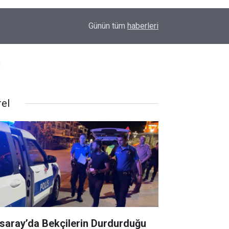
00:37
Erkin Koray'ı bir tek onlar hatırladı
Günün tüm
haberleri
ı
rel
saray’da Bekçilerin Durdurduğu