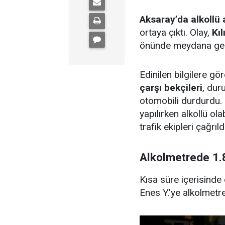
Aksaray’da alkollü 
ortaya çıktı. Olay,
Kı
önünde meydana gel
Edinilen bilgilere g
çarşı bekçileri
, dur
otomobili durdurdu
yapılırken alkollü ol
trafik ekipleri çağrıldı
Alkolmetrede 1.8
Kısa süre içerisinde
Enes Y.’ye alkolmetre