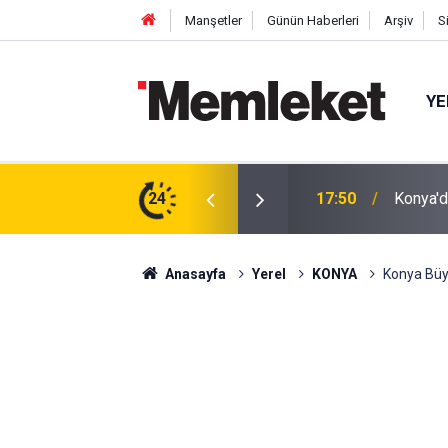
Manşetler
Günün Haberleri
Arşiv
S
YE
tıldı: Cuma Çıkışı Soğuk Karpuz
24
17:48
İnsan İ
Anasayfa
Yerel
KONYA
Konya Büyü