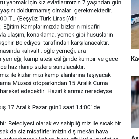
 yapmak için kız evlatlarımızın 7 yaşından gün
 yaşını doldurmamış olmaları gerekmektedir.
00 TL (Beşyüz Türk Lirası)’dir
z; Eğitim Kamplarımızda bizlerin misafiri
ıyla ulaşım, konaklama, yemek gibi hususların
hir Belediyesi tarafından karşılanacaktır.
asında kahvaltı, öğle yemeği, ara
Ka
am yemeği, kamp ateşi eşliğinde kumpir ve gece
e hazırlanıp sizlere sunulacaktır.
imiz ile kızlarımızı kamp alanlarına taşıyacak
rama Müzesi otoparkından 15 Aralık Cuma
hareket edecektir. Hazırlıklarımız neredeyse
ış 17 Aralık Pazar günü saat 14:00’ de
r Belediyesi olarak ev sahipliğimiz ile sıcak bir
ak da siz misafirlerimizin dış mekân hava
As