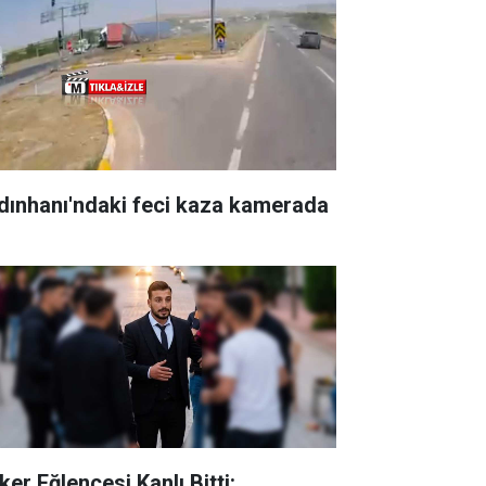
dınhanı'ndaki feci kaza kamerada
ker Eğlencesi Kanlı Bitti: