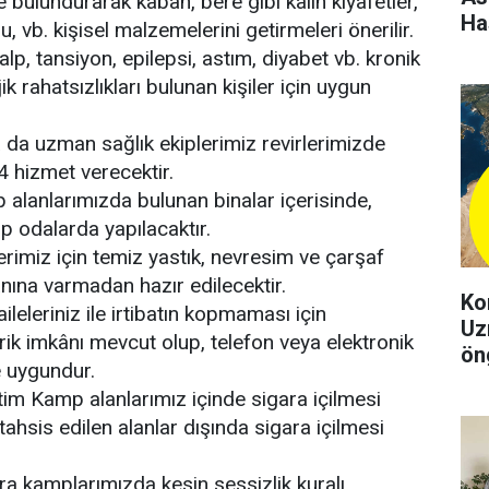
 bulundurarak kaban, bere gibi kalın kıyafetler,
Ha
u, vb. kişisel malzemelerini getirmeleri önerilir.
lp, tansiyon, epilepsi, astım, diyabet vb. kronik
rjik rahatsızlıkları bulunan kişiler için uygun
 da uzman sağlık ekiplerimiz revirlerimizde
 hizmet verecektir.
alanlarımızda bulunan binalar içerisinde,
p odalarda yapılacaktır.
lerimiz için temiz yastık, nevresim ve çarşaf
nına varmadan hazır edilecektir.
Ko
aileleriniz ile irtibatın kopmaması için
Uz
ik imkânı mevcut olup, telefon veya elektronik
ön
e uygundur.
şeh
tim Kamp alanlarımız içinde sigara içilmesi
tahsis edilen alanlar dışında sigara içilmesi
ra kamplarımızda kesin sessizlik kuralı