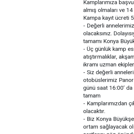
Kamplarımıza başvuru
almış olmaları ve 14
Kampa kayıt ücreti 5
- Değerli annelerimi
olacaksınız. Dolayıs
tamamı Konya Büyükşe
- Üç günlük kamp esn
atıştırmalıklar, akş
ikramı uzman ekiplerc
- Siz değerli anneler
otobüslerimiz Pano
günü saat 16:00’ da 
tamam
- Kamplarımızdan çık
olacaktır.
- Biz Konya Büyükşehi
ortam sağlayacak ols