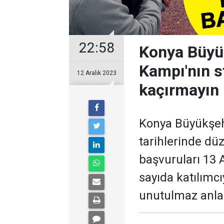
22:58
Konya Büyük
Kampı'nın st
12 Aralık 2023
kaçırmayın
Konya Büyükşehi
tarihlerinde dü
başvuruları 13 A
sayıda katılımc
unutulmaz anla