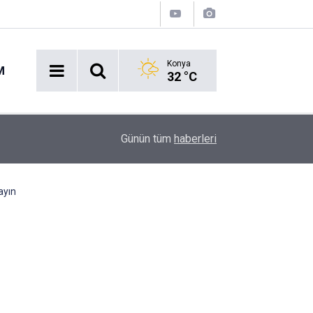
Konya
M
32 °C
Acil Durumlarda Yeni Dönem: Hayat 112 Uygulam
17:47
Günün tüm
haberleri
Yayında!
ayın