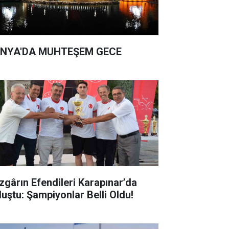
NYA'DA MUHTEŞEM GECE
zgârın Efendileri Karapınar’da
luştu: Şampiyonlar Belli Oldu!