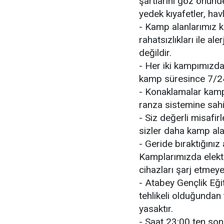
şartlarını göz önünde
yedek kıyafetler, havl
- Kamp alanlarımız ka
rahatsızlıkları ile ale
değildir.
- Her iki kampımızda
kamp süresince 7/24
- Konaklamalar kamp 
ranza sistemine sahi
- Siz değerli misafir
sizler daha kamp ala
- Geride bıraktığınız 
Kamplarımızda elektr
cihazları şarj etmey
- Atabey Gençlik Eği
tehlikeli olduğundan 
yasaktır.
- Saat 23:00 ten son