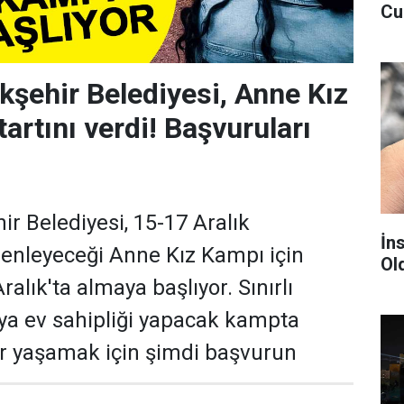
Cu
şehir Belediyesi, Anne Kız
artını verdi! Başvuruları
r Belediyesi, 15-17 Aralık
İn
zenleyeceği Anne Kız Kampı için
Ol
ralık'ta almaya başlıyor. Sınırlı
ıya ev sahipliği yapacak kampta
r yaşamak için şimdi başvurun