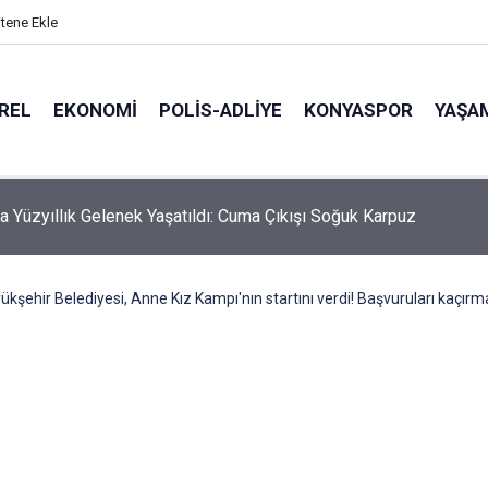
itene Ekle
REL
EKONOMI
POLİS-ADLİYE
KONYASPOR
YAŞA
hmali Minik Carettanın Sonu Oldu
kşehir Belediyesi, Anne Kız Kampı'nın startını verdi! Başvuruları kaçırm