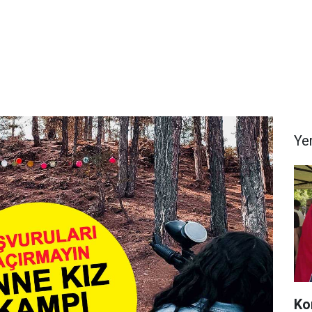
Ye
Ko