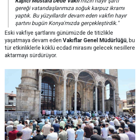
Kapıcı Mustafa Dede Vakfı
'mızın hayır şartı
gereği vatandaşlarımıza soğuk karpuz ikramı
yaptık. Bu yüzyıllardır devam eden vakfın hayır
şartını bugün Konya'mızda gerçekleştirdik."
Eski vakfiye şartlarını günümüzde de titizlikle
yaşatmaya devam eden
Vakıflar Genel Müdürlüğü
, bu
tür etkinliklerle köklü ecdad mirasını gelecek nesillere
aktarmayı sürdürüyor.