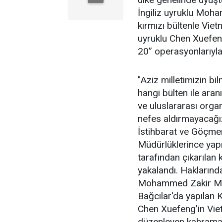
İngiliz uyruklu Moh
kırmızı bültenle Vie
uyruklu Chen Xuefeng
20” operasyonlarıyla y
"Aziz milletimizin bi
hangi bülten ile aran
ve uluslararası organ
nefes aldırmayacağız
İstihbarat ve Göçmen
Müdürlüklerince yapı
tarafından çıkarılan k
yakalandı. Haklarında
Mohammed Zakir Mı
Bağcılar'da yapılan 
Chen Xuefeng’in Vie
düzenleyen kahraman 