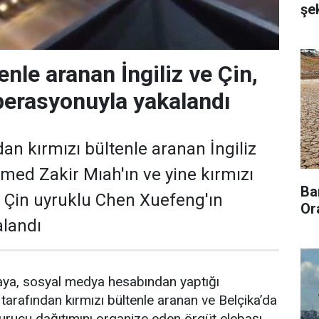
şek
enle aranan İngiliz ve Çin,
erasyonuyla yakalandı
dan kırmızı bültenle aranan İngiliz
ed Zakir Mıah'ın ve yine kırmızı
Ba
 Çin uyruklu Chen Xuefeng'ın
Or
alandı
ikaya, sosyal medya hesabından yaptığı
 tarafından kırmızı bültenle aranan ve Belçika’da
urucu dağıtımını organize eden örgüt elebaşı