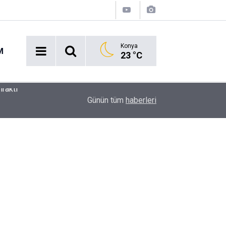
Konya
M
23 °C
Ekmek Temasıyla Yola Çıkan Dev Etkinlik Başlıyo
15:38
Günün tüm
haberleri
Geri Sayım!