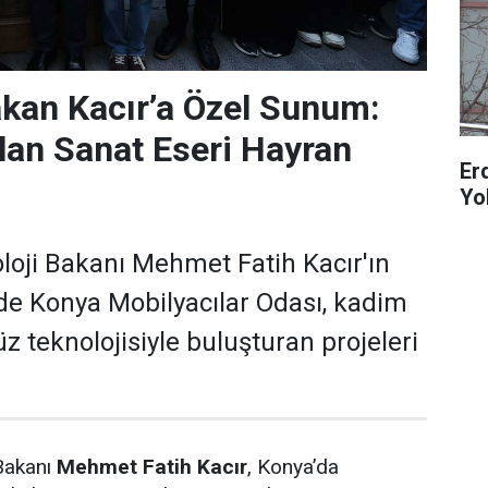
kan Kacır’a Özel Sunum:
ılan Sanat Eseri Hayran
Er
Yo
loji Bakanı Mehmet Fatih Kacır'ın
de Konya Mobilyacılar Odası, kadim
 teknolojisiyle buluşturan projeleri
 Bakanı
Mehmet Fatih Kacır
, Konya’da