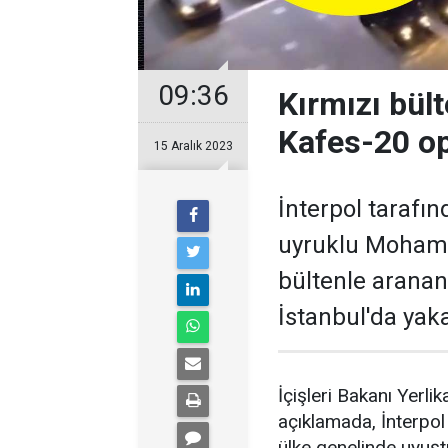
09:36
Kırmızı bült
Kafes-20 op
15 Aralık 2023
İnterpol tarafın
uyruklu Mohamm
bültenle aranan
İstanbul'da yak
İçişleri Bakanı Yerl
açıklamada, İnterpol
ülke genelinde uyuşt