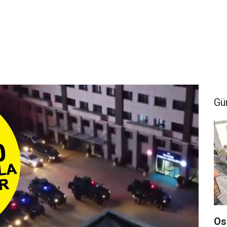
Gü
Os