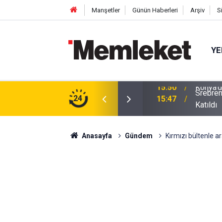
Manşetler
Günün Haberleri
Arşiv
S
YE
Srebren
m: Çivisiz Yapılan Sanat Eseri Hayran Bıraktı
24
15:47
Katıldı
Anasayfa
Gündem
Kırmızı bültenle a