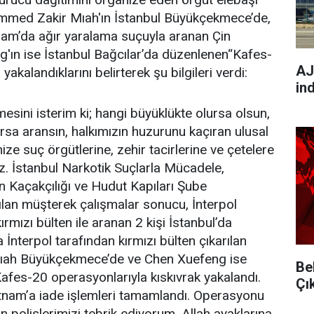
ammed Zakir Mıah'ın İstanbul Büyükçekmece’de,
tnam’da ağır yaralama suçuyla aranan Çin
'ın ise İstanbul Bağcılar’da düzenlenen“Kafes-
AJ
akalandıklarını belirterek şu bilgileri verdi:
in
lmesini isterim ki; hangi büyüklükte olursa olsun,
ırsa aransın, halkımızın huzurunu kaçıran ulusal
ize suç örgütlerine, zehir tacirlerine ve çetelere
. İstanbul Narkotik Suçlarla Mücadele,
 Kaçakçılığı ve Hudut Kapıları Şube
lan müşterek çalışmalar sonucu, İnterpol
ırmızı bülten ile aranan 2 kişi İstanbul’da
 İnterpol tarafından kırmızı bülten çıkarılan
ah Büyükçekmece’de ve Chen Xuefeng ise
Be
Kafes-20 operasyonlarıyla kıskıvrak yakalandı.
Çı
tnam’a iade işlemleri tamamlandı. Operasyonu
polislerimizi tebrik ediyorum. Allah ayaklarına