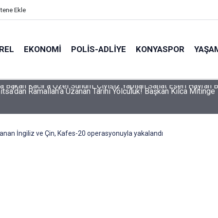
itene Ekle
REL
EKONOMI
POLİS-ADLİYE
KONYASPOR
YAŞA
itsa'dan Ramallah'a Uzanan Tarihi Yolculuk! Başkan Kılca Mitinge
ranan İngiliz ve Çin, Kafes-20 operasyonuyla yakalandı