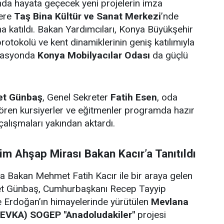
da hayata geçecek yeni projelerin imza
zere
Taş Bina Kültür ve Sanat Merkezi
’nde
 katıldı. Bakan Yardımcıları, Konya Büyükşehir
protokolü ve kent dinamiklerinin geniş katılımıyla
zasyonda
Konya Mobilyacılar Odası
da güçlü
t Günbaş
, Genel Sekreter
Fatih Esen
, oda
ören kursiyerler ve eğitmenler programda hazır
çalışmaları yakından aktardı.
m Ahşap Mirası Bakan Kacır’a Tanıtıldı
Bakan Mehmet Fatih Kacır ile bir araya gelen
t Günbaş, Cumhurbaşkanı Recep Tayyip
e Erdoğan’ın himayelerinde yürütülen
Mevlana
MEVKA) SOGEP "Anadoludakiler"
projesi