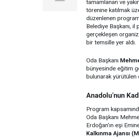
tamamlanan ve yakın
törenine katılmak ü
düzenlenen programa
Belediye Başkanı, il 
gerçekleşen organi
bir temsille yer aldı.
Oda Başkanı
Mehme
bünyesinde eğitim g
bulunarak yürütülen 
Anadolu’nun Kadi
Program kapsamında 
Oda Başkanı Mehme
Erdoğan’ın eşi Emin
Kalkınma Ajansı (