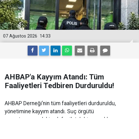
07 Ağustos 2026
14:33
AHBAP'a Kayyım Atandı: Tüm
Faaliyetleri Tedbiren Durduruldu!
AHBAP Derneği’nin tüm faaliyetleri durduruldu,
yönetimine kayyım atandı. Suç örgütü
soruşturmasındaki şok fesih talebi ve mahkeme
kararının detayları haberimizde.