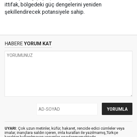
ittifak, bölgedeki güç dengelerini yeniden
şekillendirecek potansiyele sahip.
HABERE
YORUM KAT
UYARI:
Çok uzun metinler, küfür, hakaret, rencide edici cümleler veya
imalar, inançlara saldırı içeren, imla kuralları ile yazılmamış,Türkçe
karakter kullanılmayan yorumlar onaylanmamaktadır.