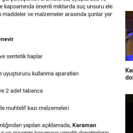
le kapsamında önemli miktarda suç unsuru ele
ilen maddeler ve malzemeler arasında şunlar yer
enevir
ve sentetik haplar
Ka
 uyuşturucu kullanma aparatları
dor
 ve 2 adet tabanca
ile muhtelif kazı malzemeleri
lığından yapılan açıklamada,
Karaman
ur ve güvenini korumaya yönelik denetimlerin