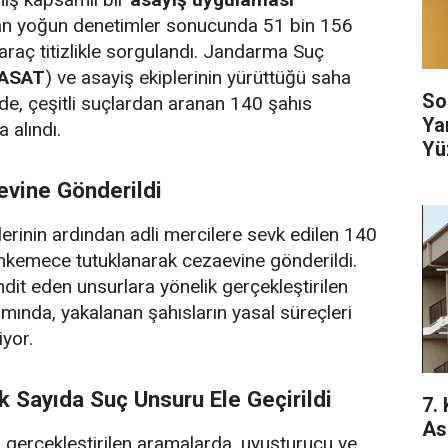
ılan yoğun denetimler sonucunda 51 bin 156
araç titizlikle sorgulandı. Jandarma Suç
ASAT
) ve asayiş ekiplerinin yürüttüğü saha
So
nde, çeşitli suçlardan aranan 140 şahıs
Ya
 alındı.
Yü
evine Gönderildi
rinin ardından adli mercilere sevk edilen 140
hkemece tutuklanarak cezaevine gönderildi.
hdit eden unsurlara yönelik gerçekleştirilen
ında, yakalanan şahısların yasal süreçleri
iyor.
 Sayıda Suç Unsuru Ele Geçirildi
7.
As
 gerçekleştirilen aramalarda, uyuşturucu ve