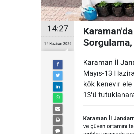
14:27
Karaman'da
Sorgulama,
14 Haziran 2026
Karaman İl Jand
Mayıs-13 Hazira
kök kenevir ele
13'ü tutuklanar
Karaman İl Jandar
ve güven ortamını t
tarihleri arasında g