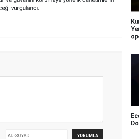
eceği vurgulandı.
Ku
Ye
op
Ec
Do