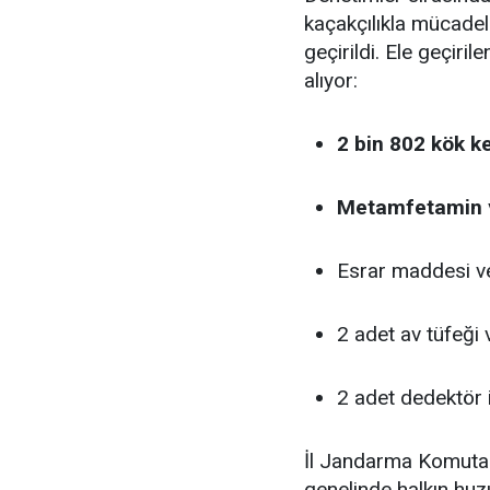
kaçakçılıkla mücade
geçirildi. Ele geçir
alıyor:
2 bin 802 kök k
Metamfetamin
Esrar maddesi ve
2 adet av tüfeği
2 adet dedektör 
İl Jandarma Komutan
genelinde halkın huz