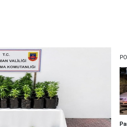
PO
Pa