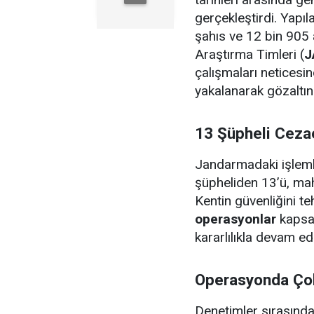
gerçekleştirdi. Yap
şahıs ve 12 bin 905 
Araştırma Timleri (
J
çalışmaları neticesi
yakalanarak gözaltına
13 Şüpheli Ceza
Jandarmadaki işlemle
şüpheliden 13’ü, ma
Kentin güvenliğini te
operasyonlar
kapsam
kararlılıkla devam ed
Operasyonda Çok
Denetimler sırasında