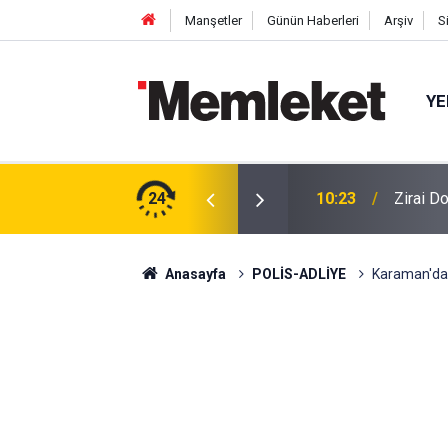
Manşetler
Günün Haberleri
Arşiv
S
YE
a Hissediliyor: Ankara Kirazında Hedef 80 Ton
24
10:21
Tarihi 
Anasayfa
POLİS-ADLİYE
Karaman'da 