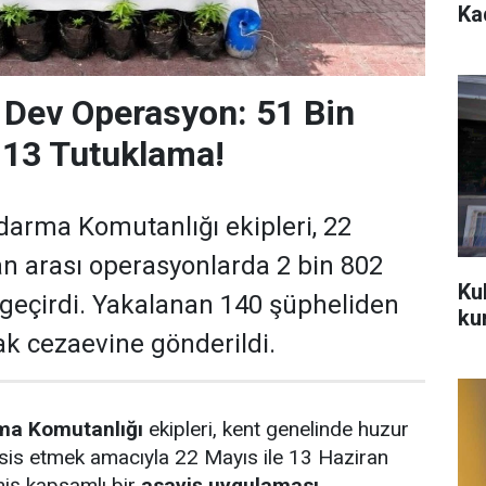
Ka
 Dev Operasyon: 51 Bin
 13 Tutuklama!
arma Komutanlığı ekipleri, 22
n arası operasyonlarda 2 bin 802
Ku
 geçirdi. Yakalanan 140 şüpheliden
ku
ak cezaevine gönderildi.
ma Komutanlığı
ekipleri, kent genelinde huzur
esis etmek amacıyla 22 Mayıs ile 13 Haziran
eniş kapsamlı bir
asayiş uygulaması