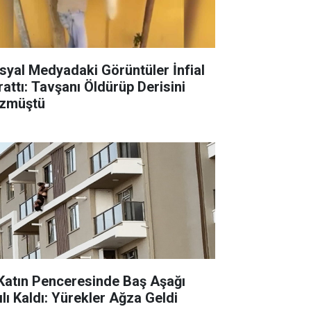
syal Medyadaki Görüntüler İnfial
rattı: Tavşanı Öldürüp Derisini
zmüştü
 Katın Penceresinde Baş Aşağı
ılı Kaldı: Yürekler Ağza Geldi