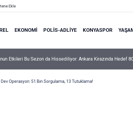
itene Ekle
REL
EKONOMI
POLİS-ADLİYE
KONYASPOR
YAŞA
Cihan Palas Oteli Yeniden Doğuyor
Dev Operasyon: 51 Bin Sorgulama, 13 Tutuklama!