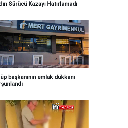
dın Sürücü Kazayı Hatırlamadı
lüp başkanının emlak dükkanı
rşunlandı