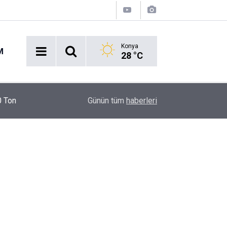
Konya
M
28 °C
10:18
Konya'da hafta sonu alarmı: Sıcaklık pik yapacak
Günün tüm
haberleri