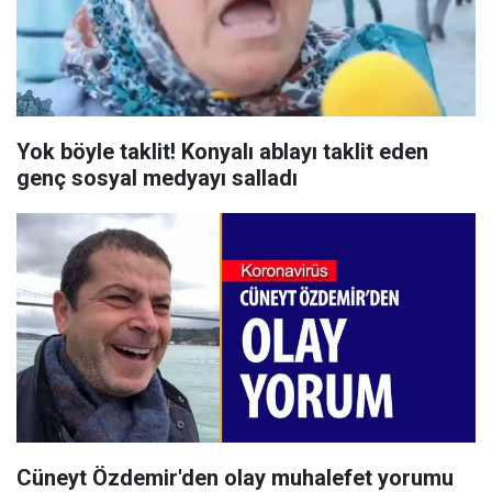
Yok böyle taklit! Konyalı ablayı taklit eden
genç sosyal medyayı salladı
Cüneyt Özdemir'den olay muhalefet yorumu