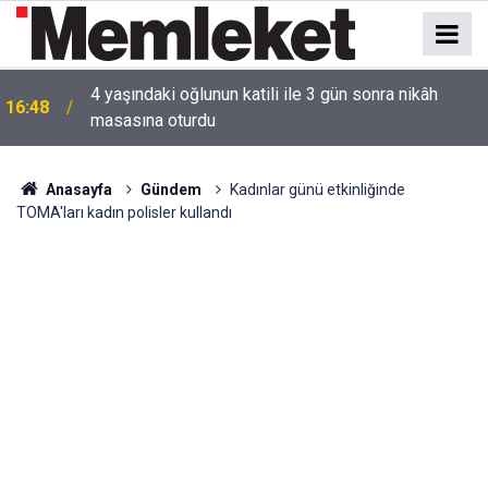
16:44
Mahallede korku dolu anlar: Gaz hattı delindi
Anasayfa
Gündem
Kadınlar günü etkinliğinde
TOMA'ları kadın polisler kullandı