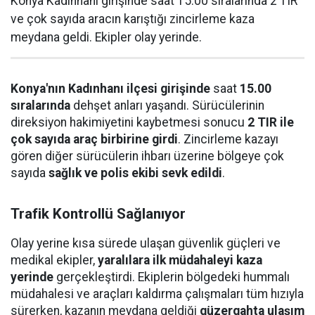
Konya Kadınhanı girişinde saat 15.00 sıralarında 2 TIR
ve çok sayıda aracın karıştığı zincirleme kaza
meydana geldi. Ekipler olay yerinde.
Konya'nın Kadınhanı ilçesi girişinde
saat
15.00
sıralarında
dehşet anları yaşandı. Sürücülerinin
direksiyon hakimiyetini kaybetmesi sonucu
2 TIR ile
çok sayıda araç birbirine girdi
. Zincirleme kazayı
gören diğer sürücülerin ihbarı üzerine bölgeye çok
sayıda
sağlık ve polis ekibi sevk edildi
.
Trafik Kontrollü Sağlanıyor
Olay yerine kısa sürede ulaşan güvenlik güçleri ve
medikal ekipler,
yaralılara ilk müdahaleyi kaza
yerinde
gerçekleştirdi. Ekiplerin bölgedeki hummalı
müdahalesi ve araçları kaldırma çalışmaları tüm hızıyla
sürerken, kazanın meydana geldiği
güzergahta ulaşım