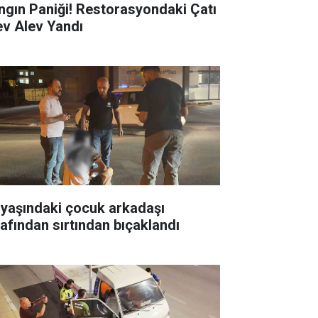
ngın Paniği! Restorasyondaki Çatı
ev Alev Yandı
 yaşındaki çocuk arkadaşı
rafından sırtından bıçaklandı