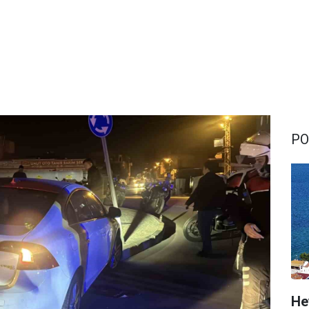
PO
He