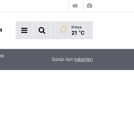
Konya
M
21 °C
09:11
Benzine ve Motorine Dev Zam Alarmı!
Günün tüm
haberleri