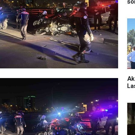
so
Ak
La