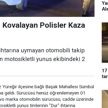
Ya
Al
 Kovalayan Polisler Kaza
ihtarına uymayan otomobili takip
n motosikletli yunus ekibindeki 2
17
ta
z Yüreğir ilçesine bağlı Başak Mahallesi Sümbül
a geldi. Sürücüsü henüz öğrenilemeyen 01
vo marka otomobilin sürücüsü, cadde üzerinde
ikletli yunus timlerinin "Dur" ihtarına