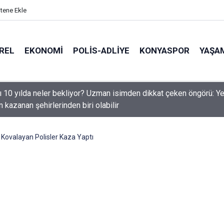
itene Ekle
REL
EKONOMI
POLİS-ADLİYE
KONYASPOR
YAŞA
rü Özgür Karayazılı Konya Erzurumlular Derneği’ni Ziyaret Etti
 Kovalayan Polisler Kaza Yaptı