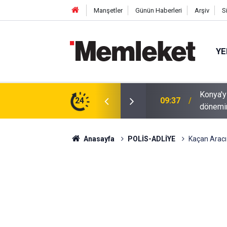
Manşetler
Günün Haberleri
Arşiv
S
YE
r? Uzman isimden dikkat çeken öngörü: Yeni
24
09:27
İl Müdü
ri olabilir
Anasayfa
POLİS-ADLİYE
Kaçan Aracı