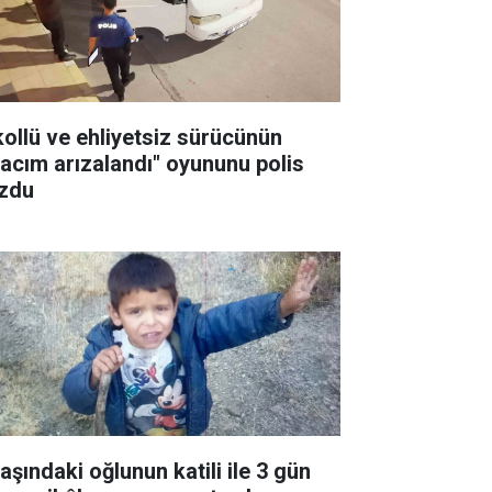
kollü ve ehliyetsiz sürücünün
racım arızalandı" oyununu polis
zdu
aşındaki oğlunun katili ile 3 gün