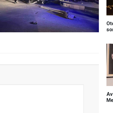
Ot
so
Av
Me