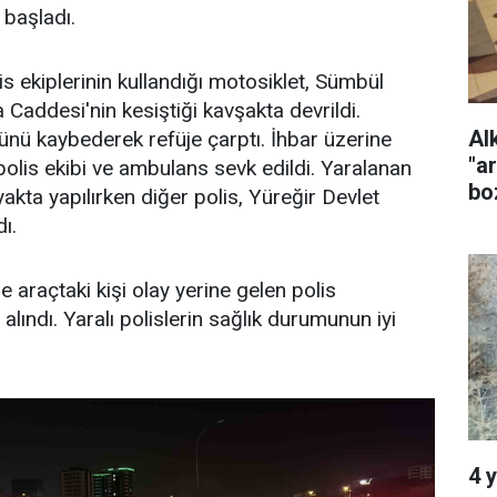
başladı.
is ekiplerinin kullandığı motosiklet, Sümbül
 Caddesi'nin kesiştiği kavşakta devrildi.
Al
ünü kaybederek refüje çarptı. İhbar üzerine
"a
olis ekibi ve ambulans sevk edildi. Yaralanan
bo
ayakta yapılırken diğer polis, Yüreğir Devlet
ı.
 araçtaki kişi olay yerine gelen polis
 alındı. Yaralı polislerin sağlık durumunun iyi
4 y