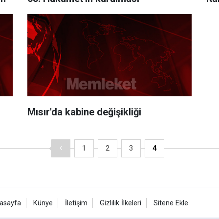
Mısır'da kabine değişikliği
1
2
3
4
asayfa
Künye
İletişim
Gizlilik İlkeleri
Sitene Ekle