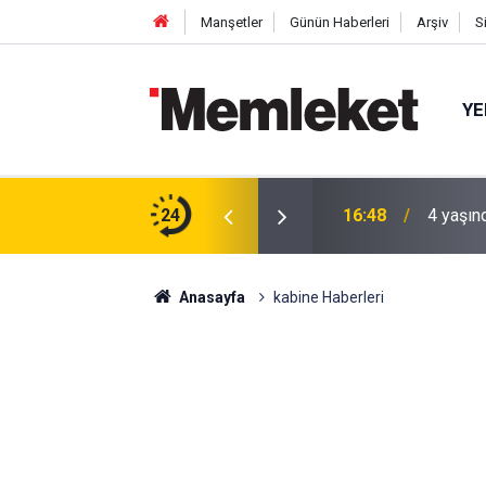
Manşetler
Günün Haberleri
Arşiv
S
YE
işçiler inşaatın çatısına çıktı
24
16:48
4 yaşın
Anasayfa
kabine Haberleri