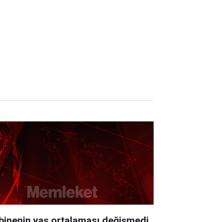
binenin yaş ortalaması değişmedi