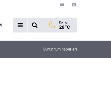
Konya
M
26 °C
16:44
Mahallede korku dolu anlar: Gaz hattı delindi
Günün tüm
haberleri