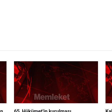
on
65. Hükümet'in kurulması
Ka