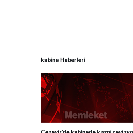
kabine Haberleri
Cezayir'de kabinede kısmi revizy