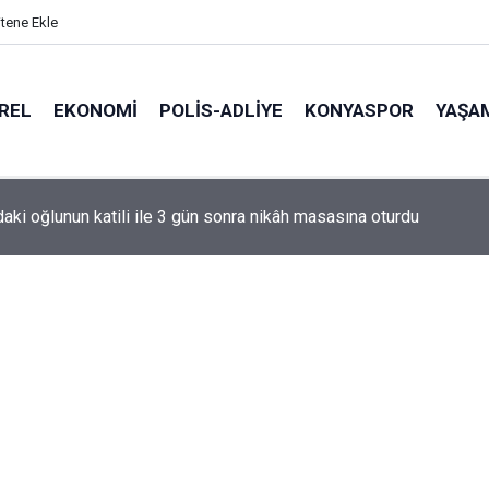
itene Ekle
REL
EKONOMI
POLİS-ADLİYE
KONYASPOR
YAŞA
daki oğlunun katili ile 3 gün sonra nikâh masasına oturdu