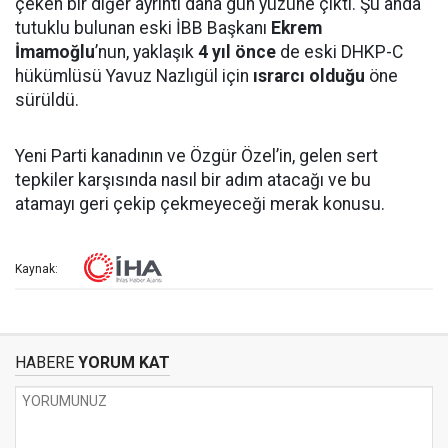
çeken bir diğer ayrıntı daha gün yüzüne çıktı. Şu anda
tutuklu bulunan eski İBB Başkanı
Ekrem
İmamoğlu
’nun, yaklaşık
4 yıl önce
de eski DHKP-C
hükümlüsü Yavuz Nazlıgül için
ısrarcı olduğu
öne
sürüldü.
Yeni Parti kanadının ve Özgür Özel’in, gelen sert
tepkiler karşısında nasıl bir adım atacağı ve bu
atamayı geri çekip çekmeyeceği merak konusu.
Kaynak:
HABERE
YORUM KAT