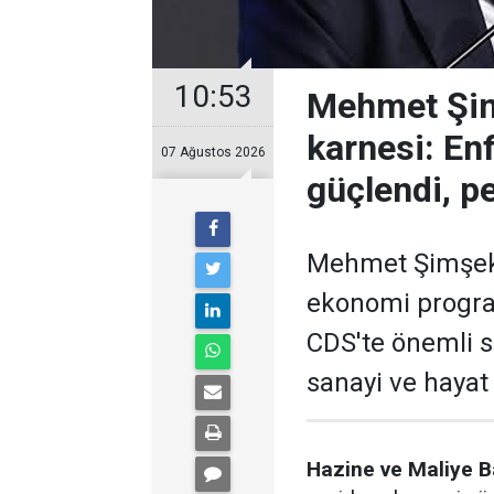
10:53
Mehmet Şimş
karnesi: En
07 Ağustos 2026
güçlendi, pe
Mehmet Şimşek'i
ekonomi program
CDS'te önemli 
sanayi ve hayat 
Hazine ve Maliye 