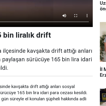
Uz
ön
şeh
bin liralık drift
 ilçesinde kavşakta drift attığı anları
paylaşan sürücüye 165 bin lira idari
ldi.
İl
Er
sinde kavşakta drift attığı anları sosyal
ücüye 165 bin lira idari para cezası kesildi.
gün süreyle el konulan şüpheli hakkında adli