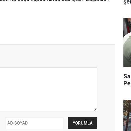
şe
Sa
Pe