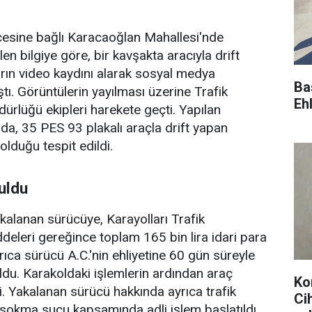
çesine bağlı Karacaoğlan Mahallesi'nde
en bilgiye göre, bir kavşakta aracıyla drift
rın video kaydını alarak sosyal medya
Ba
tı. Görüntülerin yayılması üzerine Trafik
Ehl
rlüğü ekipleri harekete geçti. Yapılan
a, 35 PES 93 plakalı araçla drift yapan
olduğu tespit edildi.
uldu
akalanan sürücüye, Karayolları Trafik
ddeleri gereğince toplam 165 bin lira idari para
rıca sürücü A.C.'nin ehliyetine 60 gün süreyle
uldu. Karakoldaki işlemlerin ardından araç
Ko
i. Yakalanan sürücü hakkında ayrıca trafik
Ci
e sokma suçu kapsamında adli işlem başlatıldı.