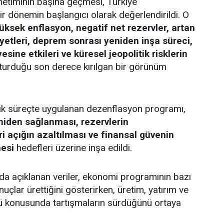
etiminin başına geçmesi, Türkiye
r dönemin başlangıcı olarak değerlendirildi. O
üksek enflasyon, negatif net rezervler, artan
yetleri, deprem sonrası yeniden inşa süreci,
sine etkileri ve küresel jeopolitik risklerin
şturduğu son derece kırılgan bir görünüm
lık süreçte uygulanan dezenflasyon programı,
yeniden sağlanması, rezervlerin
ri açığın azaltılması ve finansal güvenin
mesi
hedefleri üzerine inşa edildi.
a açıklanan veriler, ekonomi programının bazı
nuçlar ürettiğini gösterirken, üretim, yatırım ve
ü konusunda tartışmaların sürdüğünü ortaya