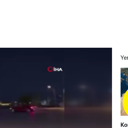
Ye
Ko