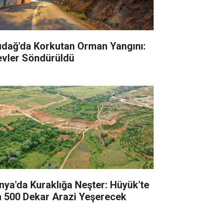
udağ'da Korkutan Orman Yangını:
evler Söndürüldü
nya'da Kuraklığa Neşter: Hüyük'te
n 500 Dekar Arazi Yeşerecek