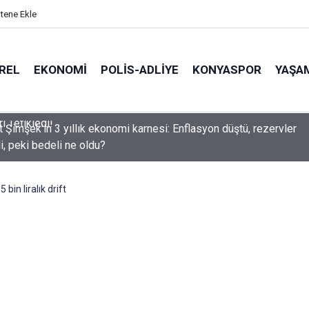
itene Ekle
REL
EKONOMI
POLİS-ADLİYE
KONYASPOR
YAŞA
Şimşek'in 3 yıllık ekonomi karnesi: Enflasyon düştü, rezervler
i, peki bedeli ne oldu?
 bin liralık drift