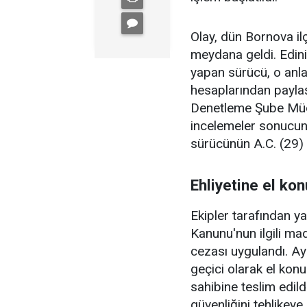
Olay, dün Bornova il
meydana geldi. Edinil
yapan sürücü, o anla
hesaplarından paylaş
Denetleme Şube Müdü
incelemeler sonucund
sürücünün A.C. (29) 
Ehliyetine el kon
Ekipler tarafından y
Kanunu'nun ilgili ma
cezası uygulandı. Ay
geçici olarak el kon
sahibine teslim edild
güvenliğini tehlikey