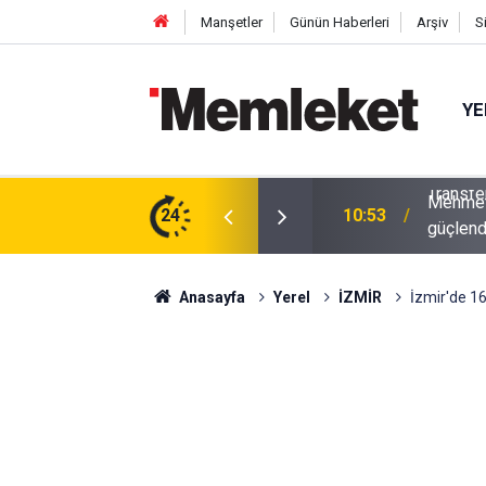
Manşetler
Günün Haberleri
Arşiv
S
YE
ıran Gerekçe: Jayden Oosterwolde’nin Sakatlığı
Mehmet 
24
10:53
güçlend
Anasayfa
Yerel
İZMİR
İzmir'de 165