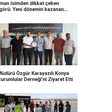
man isimden dikkat çeken
görü: Yeni dönemin kazanan
irlerinden biri olabilir
 Müdürü Özgür Karayazılı Konya
zurumlular Derneği’ni Ziyaret Etti