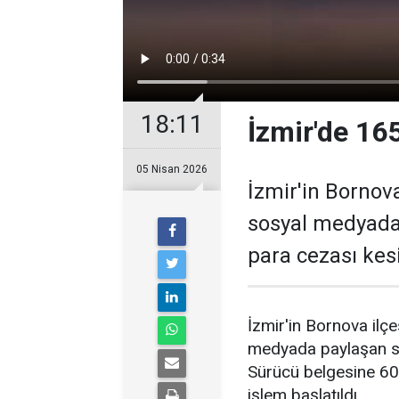
18:11
İzmir'de 165 
05 Nisan 2026
İzmir'in Bornova
sosyal medyada 
para cezası kesi
İzmir'in Bornova ilçe
medyada paylaşan sür
Sürücü belgesine 60 
işlem başlatıldı.