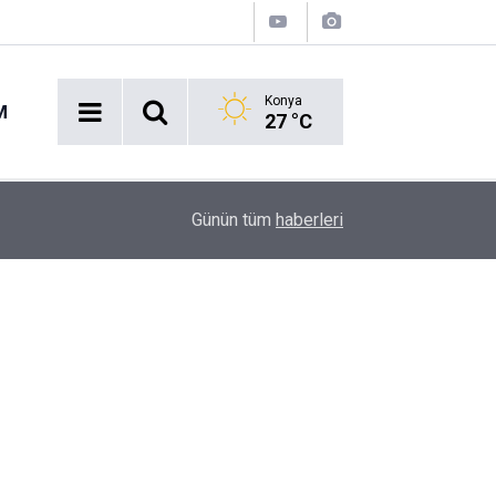
Konya
M
27 °C
Cidde'de Tarihi Zirve: Türkiye, Suudi Arabistan
10:07
Günün tüm
haberleri
İttifakı!