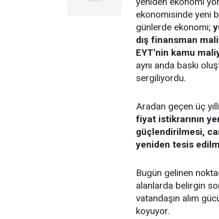
yeniden ekonomi yön
ekonomisinde yeni bi
günlerde ekonomi;
y
dış finansman mali
EYT'nin kamu maliye
aynı anda baskı olu
sergiliyordu.
Aradan geçen üç yıl
fiyat istikrarının 
güçlendirilmesi, ca
yeniden tesis edil
Bugün gelinen noktad
alanlarda belirgin so
vatandaşın alım güc
koyuyor.