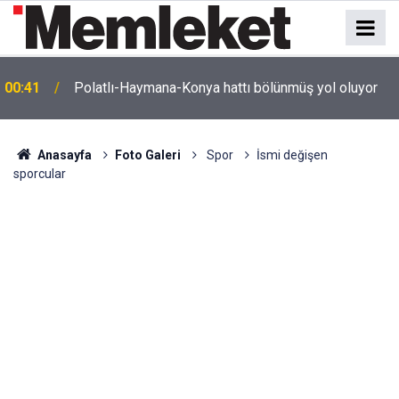
e
00:41
Polatlı-Haymana-Konya hattı bölünmüş yol oluyor
Anasayfa
Foto Galeri
Spor
İsmi değişen
sporcular