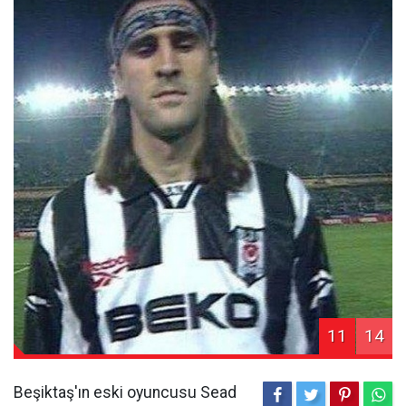
11
14
Beşiktaş'ın eski oyuncusu Sead