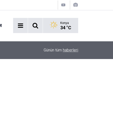
Konya
M
34 °C
16:43
Akaryakıt İstasyonunda Panik: Lastikçi Alevlere
Günün tüm
haberleri