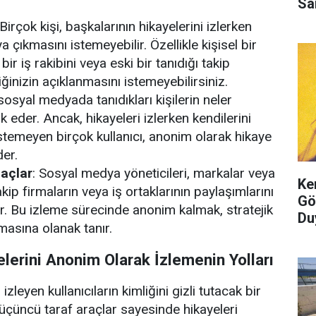
Sa
 Birçok kişi, başkalarının hikayelerini izlerken
ya çıkmasını istemeyebilir. Özellikle kişisel bir
r iş rakibini veya eski bir tanıdığı takip
iğinizin açıklanmasını istemeyebilirsiniz.
 sosyal medyada tanıdıkları kişilerin neler
k eder. Ancak, hikayeleri izlerken kendilerini
stemeyen birçok kullanıcı, anonim olarak hikaye
der.
açlar
: Sosyal medya yöneticileri, markalar veya
Ke
 rakip firmaların veya iş ortaklarının paylaşımlarını
Gö
ir. Bu izleme sürecinde anonim kalmak, stratejik
Du
almasına olanak tanır.
lerini Anonim Olarak İzlemenin Yolları
izleyen kullanıcıların kimliğini gizli tutacak bir
üçüncü taraf araçlar sayesinde hikayeleri