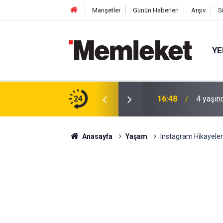
Manşetler
Günün Haberleri
Arşiv
S
YE
 gün sonra nikâh masasına oturdu
24
16:44
Mahalle
Anasayfa
Yaşam
Instagram Hikayeler