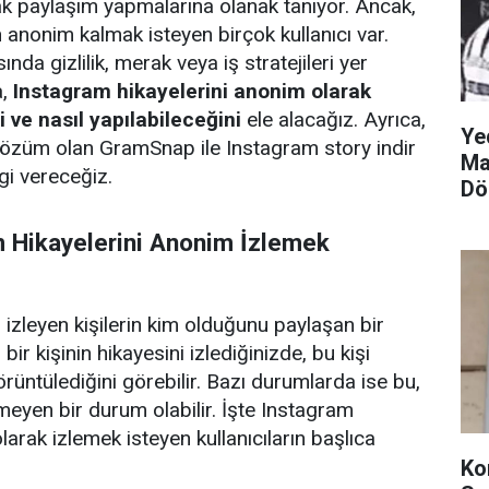
k paylaşım yapmalarına olanak tanıyor. Ancak,
n anonim kalmak isteyen birçok kullanıcı var.
nda gizlilik, merak veya iş stratejileri yer
a,
Instagram hikayelerini anonim olarak
 ve nasıl yapılabileceğini
ele alacağız. Ayrıca,
Ye
 çözüm olan
GramSnap ile Instagram story indir
Ma
gi vereceğiz.
Dö
 Hikayelerini Anonim İzlemek
 izleyen kişilerin kim olduğunu paylaşan bir
 bir kişinin hikayesini izlediğinizde, bu kişi
örüntülediğini görebilir. Bazı durumlarda ise bu,
enmeyen bir durum olabilir. İşte Instagram
larak izlemek isteyen kullanıcıların başlıca
Ko