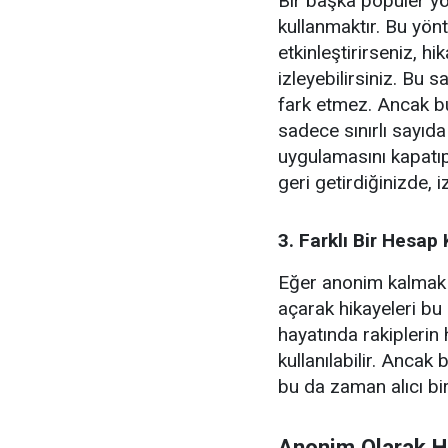
Bir başka popüler y
kullanmaktır. Bu yö
etkinleştirirseniz, h
izleyebilirsiniz. Bu sa
fark etmez. Ancak b
sadece sınırlı sayıda
uygulamasını kapatıp 
geri getirdiğinizde, i
3. Farklı Bir Hesap
Eğer anonim kalmak 
açarak hikayeleri bu 
hayatında rakiplerin 
kullanılabilir. Ancak
bu da zaman alıcı bir 
Anonim Olarak H