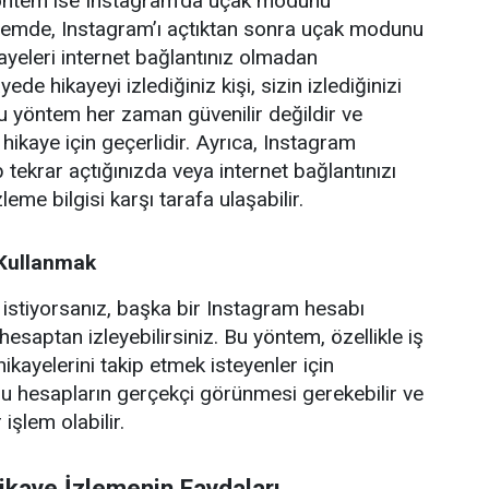
öntem ise Instagram’da uçak modunu
ntemde, Instagram’ı açtıktan sonra uçak modunu
ikayeleri internet bağlantınız olmadan
yede hikayeyi izlediğiniz kişi, sizin izlediğinizi
u yöntem her zaman güvenilir değildir ve
 hikaye için geçerlidir. Ayrıca, Instagram
tekrar açtığınızda veya internet bağlantınızı
zleme bilgisi karşı tarafa ulaşabilir.
 Kullanmak
istiyorsanız, başka bir Instagram hesabı
hesaptan izleyebilirsiniz. Bu yöntem, özellikle iş
hikayelerini takip etmek isteyenler için
 bu hesapların gerçekçi görünmesi gerekebilir ve
işlem olabilir.
ikaye İzlemenin Faydaları