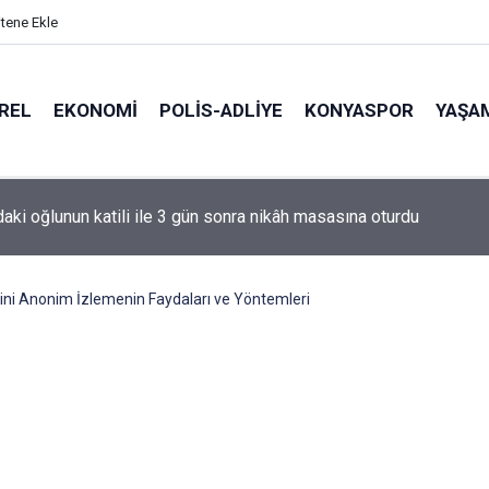
itene Ekle
REL
EKONOMI
POLİS-ADLİYE
KONYASPOR
YAŞA
de korku dolu anlar: Gaz hattı delindi
ini Anonim İzlemenin Faydaları ve Yöntemleri