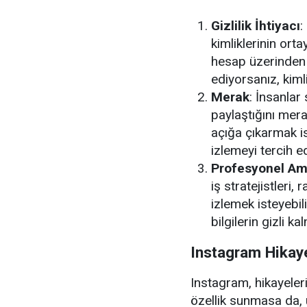
Gizlilik İhtiyacı
:
kimliklerinin orta
hesap üzerinden bi
ediyorsanız, kiml
Merak
: İnsanlar
paylaştığını mera
açığa çıkarmak i
izlemeyi tercih e
Profesyonel Am
iş stratejistleri,
izlemek isteyebil
bilgilerin gizli k
Instagram Hikaye
Instagram, hikayeleri 
özellik sunmasa da, 