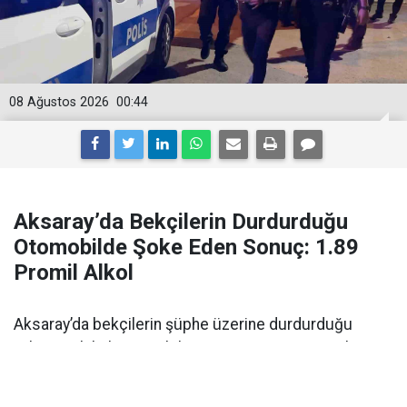
08 Ağustos 2026
00:44
Aksaray’da Bekçilerin Durdurduğu
Otomobilde Şoke Eden Sonuç: 1.89
Promil Alkol
Aksaray’da bekçilerin şüphe üzerine durdurduğu
yabancı plakalı otomobilin sürücüsü 1.89 promil
alkollü çıktı. Ehliyetine 2 yıl el konuldu.