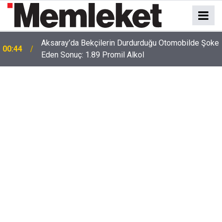
e
00:41
Polatlı-Haymana-Konya hattı bölünmüş yol oluyor