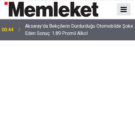
Aksaray’da Bekçilerin Durdurduğu Otomobilde Şoke
00:44
Eden Sonuç: 1.89 Promil Alkol
00:41
Polatlı-Haymana-Konya hattı bölünmüş yol oluyor