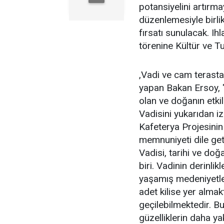
potansiyelini artırm
düzenlemesiyle birli
fırsatı sunulacak. Ih
törenine Kültür ve T
,Vadi ve cam terast
yapan Bakan Ersoy, "
olan ve doğanın etkil
Vadisini yukarıdan i
Kafeterya Projesinin 
memnuniyeti dile ge
Vadisi, tarihi ve doğ
biri. Vadinin derinli
yaşamış medeniyetle
adet kilise yer alma
geçilebilmektedir. B
güzelliklerin daha y