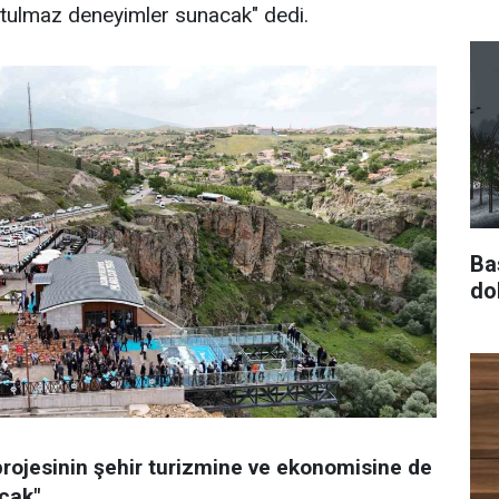
utulmaz deneyimler sunacak" dedi.
Ba
do
projesinin şehir turizmine ve ekonomisine de
acak"