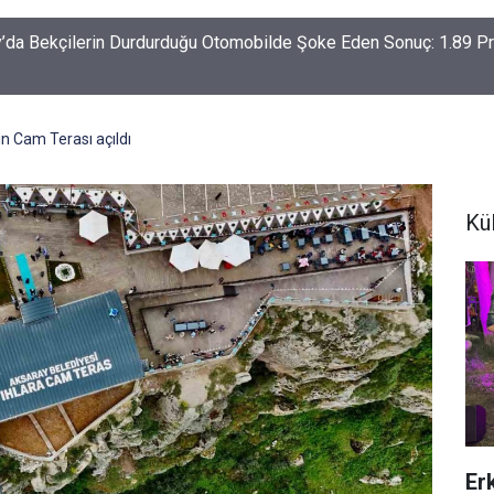
-Haymana-Konya hattı bölünmüş yol oluyor
in Cam Terası açıldı
Kü
Erk