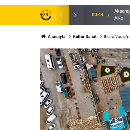
ğu Otomobilde Şoke Eden Sonuç: 1.89 Promil
24
00:41
Polatlı
Anasayfa
Kültür Sanat
Ihlara Vadisi'n