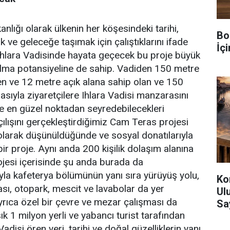
nlığı olarak ülkenin her köşesindeki tarihi,
Bo
 ve geleceğe taşımak için çalıştıklarını ifade
İç
Ihlara Vadisinde hayata geçecek bu proje büyük
olma potansiyeline de sahip. Vadiden 150 metre
len ve 12 metre açık alana sahip olan ve 150
asıyla ziyaretçilere Ihlara Vadisi manzarasını
te en güzel noktadan seyredebilecekleri
ılışını gerçekleştirdiğimiz Cam Teras projesi
 olarak düşünüldüğünde ve sosyal donatılarıyla
bir proje. Aynı anda 200 kişilik dolaşım alanına
jesi içerisinde şu anda burada da
ıyla kafeterya bölümünün yanı sıra yürüyüş yolu,
Ko
sı, otopark, mescit ve lavabolar da yer
Ul
ayrıca özel bir çevre ve mezar çalışması da
Sa
şık 1 milyon yerli ve yabancı turist tarafından
Vadisi ören yeri, tarihi ve doğal güzelliklerin yanı