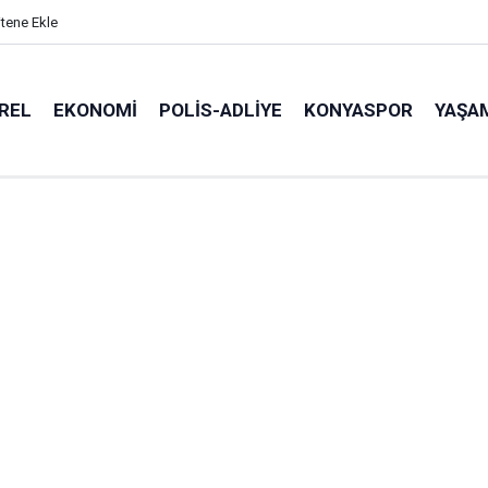
itene Ekle
REL
EKONOMI
POLİS-ADLİYE
KONYASPOR
YAŞA