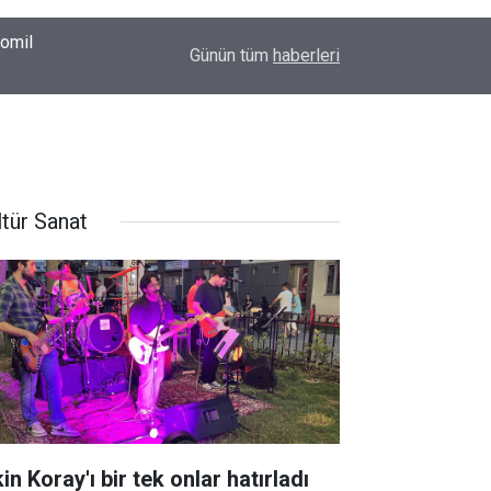
00:37
Erkin Koray'ı bir tek onlar hatırladı
Günün tüm
haberleri
ltür Sanat
in Koray'ı bir tek onlar hatırladı