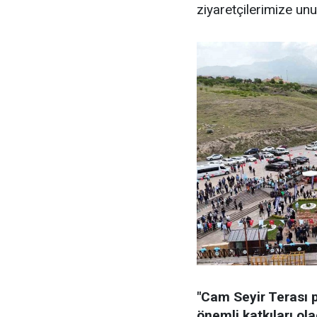
ziyaretçilerimize un
"Cam Seyir Terası 
önemli katkıları ol