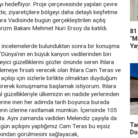
ayı hedefliyor. Proje çerçevesinde yapılan çevre
kte, ziyaretçilere bölgeyi daha detaylı keşfetme
lara Vadisinde bugün gerçekleştirilen açılış
urizm Bakanı Mehmet Nuri Ersoy da katıldı.
81
"M
Ya
a incelemelerde bulunduktan sonra bir konuşma
Dünya'nın en büyük kanyon vadilerinden biri
eyici güzelliklerini gözler önünde seren Ihlara
zlemeye fırsatı verecek olan Ihlara Cam Teras ve
açılışı için sizlerle birlikte olmaktan duyduğum
tirerek konuşmama başlamak istiyorum. Ihlara
al güzellikleriyle ülkemizin en nadide yerlerinden
klerine inen her adımda tarih boyunca burada
rin izlerine rastlamak mümkün. İçerisinde 105
kta. Aynı zamanda vadiden Melendiz çayıyla da
Ta
ugün açılışını yaptığımız Cam Teras bu eşsiz
Do
akından görülmesini sağlayacak,