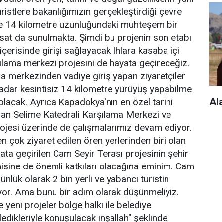
ristlere bakanlığımızın gerçekleştirdiği çevre
e 14 kilometre uzunluğundaki muhteşem bir
rsat da sunulmakta. Şimdi bu projenin son etabı
içerisinde girişi sağlayacak Ihlara kasaba içi
ılama merkezi projesini de hayata geçireceğiz.
a merkezinden vadiye giriş yapan ziyaretçiler
adar kesintisiz 14 kilometre yürüyüş yapabilme
Al
lacak. Ayrıca Kapadokya'nın en özel tarihi
lan Selime Katedrali Karşılama Merkezi ve
jesi üzerinde de çalışmalarımız devam ediyor.
n çok ziyaret edilen ören yerlerinden biri olan
ata geçirilen Cam Seyir Terası projesinin şehir
isine de önemli katkıları olacağına eminim. Cam
nlük olarak 2 bin yerli ve yabancı turistin
ıyor. Ama bunu bir adım olarak düşünmeliyiz.
 yeni projeler bölge halkı ile belediye
edikleriyle konuşulacak inşallah" şeklinde