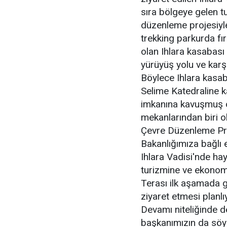
sıra bölgeye gelen tu
düzenleme projesiyl
trekking parkurda fı
olan Ihlara kasabası 
yürüyüş yolu ve karş
Böylece Ihlara kasab
Selime Katedraline k
imkanına kavuşmuş o
mekanlarından biri o
Çevre Düzenleme Pro
Bakanlığımıza bağlı e
Ihlara Vadisi'nde hay
turizmine ve ekonom
Terası ilk aşamada gü
ziyaret etmesi planl
Devamı niteliğinde de
başkanımızın da söyl