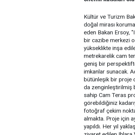
Kültür ve Turizm Baka
doğal mirası korumak
eden Bakan Ersoy, "
bir cazibe merkezi 
yükseklikte inşa edi
metrekarelik cam ter
geniş bir perspektif
imkanlar sunacak. Aç
bütünleşik bir proje
da zenginleştirilmiş 
sahip Cam Teras pro
görebildiğiniz kadar
fotoğraf çekim nokta
almakta. Proje için 
yapıldı. Her yıl yakla
ziyaret edilen Ihlara 