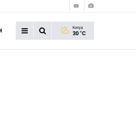
Konya
M
30 °C