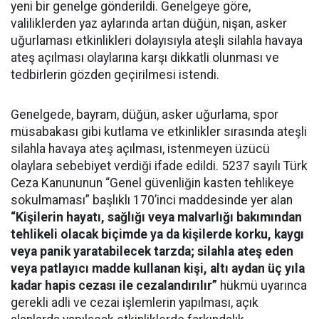
yeni bir genelge gönderildi. Genelgeye göre,
valiliklerden yaz aylarında artan düğün, nişan, asker
uğurlaması etkinlikleri dolayısıyla ateşli silahla havaya
ateş açılması olaylarına karşı dikkatli olunması ve
tedbirlerin gözden geçirilmesi istendi.
Genelgede, bayram, düğün, asker uğurlama, spor
müsabakası gibi kutlama ve etkinlikler sırasında ateşli
silahla havaya ateş açılması, istenmeyen üzücü
olaylara sebebiyet verdiği ifade edildi. 5237 sayılı Türk
Ceza Kanununun “Genel güvenliğin kasten tehlikeye
sokulmaması” başlıklı 170’inci maddesinde yer alan
“Kişilerin hayatı, sağlığı veya malvarlığı bakımından
tehlikeli olacak biçimde ya da kişilerde korku, kaygı
veya panik yaratabilecek tarzda; silahla ateş eden
veya patlayıcı madde kullanan kişi, altı aydan üç yıla
kadar hapis cezası ile cezalandırılır”
hükmü uyarınca
gerekli adli ve cezai işlemlerin yapılması, açık