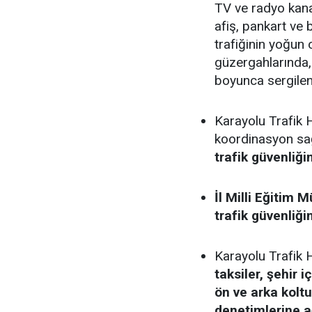
TV ve radyo kana
afiş, pankart ve 
trafiğinin yoğun
güzergahlarında, 
boyunca sergile
Karayolu Trafik H
koordinasyon sa
trafik güvenliğin
İl Milli Eğitim M
trafik güvenliği
Karayolu Trafik 
taksiler, şehir 
ön ve arka kolt
denetimlerine ağ