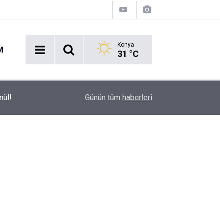
Konya
M
31 °C
Aspendos’ta Heyecan Veren Keşif: Şifanın 1800
mül!
13:48
Günün tüm
haberleri
Çıkarıldı