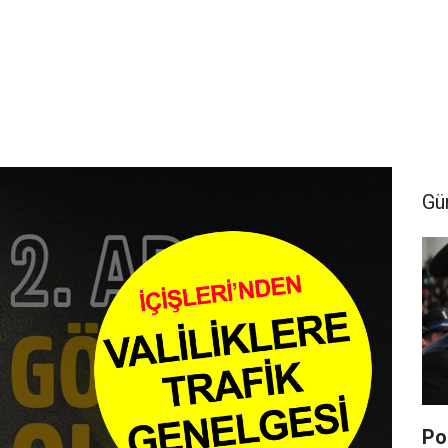
Gü
Po