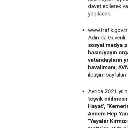
davet edilerek v
yapılacak.
www.trafik.gov.tr
Adımda Güvenli T
sosyal medya pl
basın/yayın org
vatandaşların y
havalimanı, AVM
iletişim sayfaları
Ayrıca 2021 yılın
teşvik edilmesi
Hayat', "Kemeri
Annem Hep Yanı
"Yayalar Kırmızı