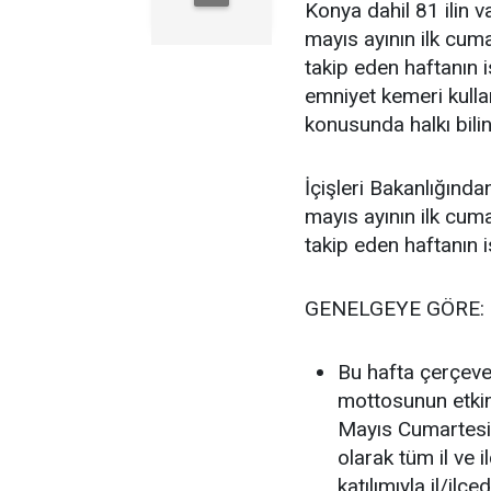
Konya dahil 81 ilin v
mayıs ayının ilk cum
takip eden haftanın i
emniyet kemeri kulla
konusunda halkı bilin
İçişleri Bakanlığında
mayıs ayının ilk cum
takip eden haftanın i
GENELGEYE GÖRE:
Bu hafta çerçev
mottosunun etkin 
Mayıs Cumartesi 
olarak tüm il ve 
katılımıyla il/il