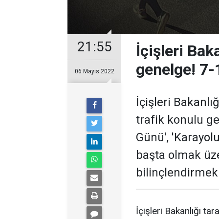
21:55
İçişleri Baka
genelge! 7-
06 Mayıs 2022
İçişleri Bakanlığ
trafik konulu g
Günü', 'Karayol
başta olmak üze
bilinçlendirmek 
İçişleri Bakanlığı ta