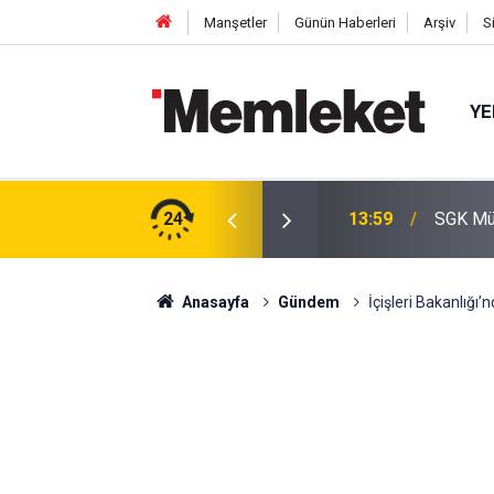
Manşetler
Günün Haberleri
Arşiv
S
YE
istan'dan tarihi savunma hamlesi! "Mekke
24
13:59
SGK Müj
Anasayfa
Gündem
İçişleri Bakanlığı’