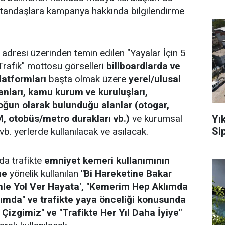
atandaşlara kampanya hakkında bilgilendirme
 adresi üzerinden temin edilen "Yayalar İçin 5
rafik" mottosu görselleri
billboardlarda ve
atformları
başta olmak üzere
yerel/ulusal
anları, kamu kurum ve kuruluşları,
oğun olarak bulunduğu alanlar (otogar,
, otobüs/metro durakları vb.)
ve kurumsal
Yı
Sip
 vb. yerlerde kullanılacak ve asılacak.
da trafikte
emniyet kemeri kullanımının
ne
yönelik kullanılan
"Bi Hareketine Bakar
nle Yol Ver Hayata', "Kemerim Hep Aklımda
mda" ve trafikte yaya önceliği konusunda
 Çizgimiz" ve "Trafikte Her Yıl Daha İyiye"