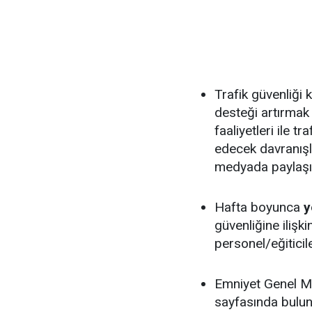
Trafik güvenliği
desteği artırmak 
faaliyetleri ile t
edecek davranışla
medyada paylaşı
Hafta boyunca
y
güvenliğine ili
personel/eğiticile
Emniyet Genel Mü
sayfasında bulun