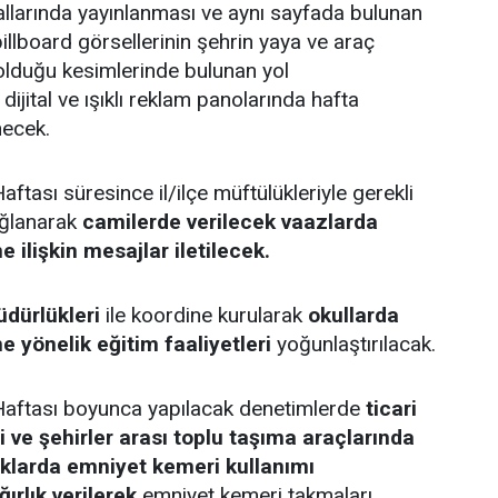
llarında yayınlanması ve aynı sayfada bulunan
billboard görsellerinin şehrin yaya ve araç
 olduğu kesimlerinde bulunan yol
dijital ve ışıklı reklam panolarında hafta
necek.
aftası süresince il/ilçe müftülükleriyle gerekli
ğlanarak
camilerde verilecek vaazlarda
e ilişkin mesajlar iletilecek.
üdürlükleri
ile koordine kurularak
okullarda
ne yönelik eğitim faaliyetleri
yoğunlaştırılacak.
Haftası boyunca yapılacak denetimlerde
ticari
içi ve şehirler arası toplu taşıma araçlarında
uklarda emniyet kemeri kullanımı
ırlık verilerek
emniyet kemeri takmaları