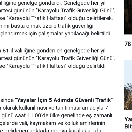
aliliğine genelge gönderdi. Genelgede her yıl
artesi gününün "Karayolu Trafik Güvenliği Günü",
se "Karayolu Trafik Haftası" olduğu belirtilerek,
nımı başta olmak üzere trafik güvenliği
çlendirmek için çalışmalar yapılacağı belirtildi.
78
n 81 il valiliğine gönderilen genelgede her yıl
artesi gününün "Karayolu Trafik Güvenliği Günü',
se "Karayolu Trafik Haftası" olduğu belirtildi.
esinde
"Yayalar İçin 5 Adımda Güvenli Trafik"
olarak kullanılması ve tanıtılması amacıyla 7
günü saat 11.00'de ülke genelinde eş zamanlı
Ya
ilçelerde vali, kaymakam ve kolluk amirlerinin
Bit
çede belirlenen noktada medya kuruluşları da