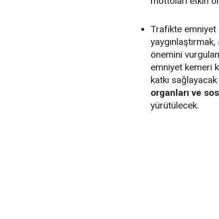
mottoları etkin ol
Trafikte emniyet 
yaygınlaştırmak, 
önemini vurgulam
emniyet kemeri k
katkı sağlayaca
organları ve so
yürütülecek.