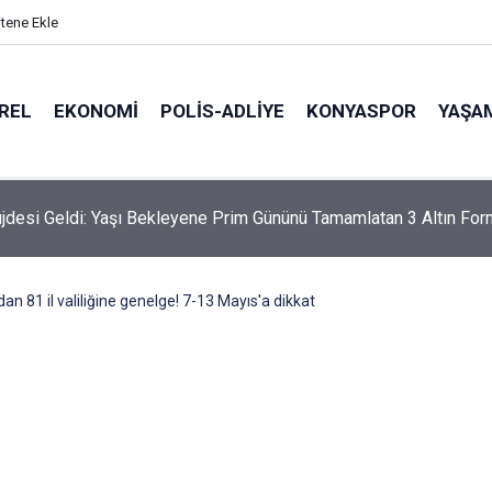
itene Ekle
REL
EKONOMI
POLİS-ADLİYE
KONYASPOR
YAŞA
desi Geldi: Yaşı Bekleyene Prim Gününü Tamamlatan 3 Altın For
ndan 81 il valiliğine genelge! 7-13 Mayıs'a dikkat