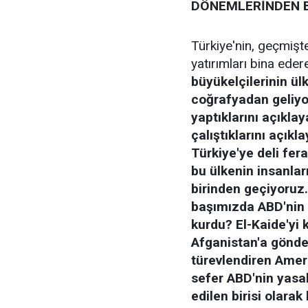
DÖNEMLERİNDEN B
Türkiye'nin, geçmişte
yatırımları bina ede
büyükelçilerinin ülk
coğrafyadan geliy
yaptıklarını açıkla
çalıştıklarını açıkl
Türkiye'ye deli fer
bu ülkenin insanlar
birinden geçiyoruz
başımızda ABD'nin y
kurdu? El-Kaide'yi 
Afganistan'a gönde
türevlendiren Amerik
sefer ABD'nin yasak
edilen birisi olara