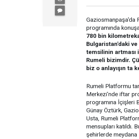
Gaziosmanpaşa'da Ru
programında konuşan
780 bin kilometreka
Bulgaristan'daki ve
temsilinin artması 
Rumeli bizimdir. Çü
biz o anlayışın ta k
Rumeli Platformu ta
Merkezi'nde iftar pr
programına İçişleri 
Günay Öztürk, Gazi
Usta, Rumeli Platform
mensupları katıldı. B
şehirlerde meydana 