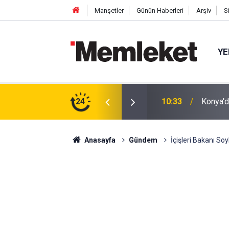
Manşetler
Günün Haberleri
Arşiv
S
YE
SB'de Tarihi Gün: Temel Atılıyor
24
10:29
Giza Pi
Anasayfa
Gündem
İçişleri Bakanı So