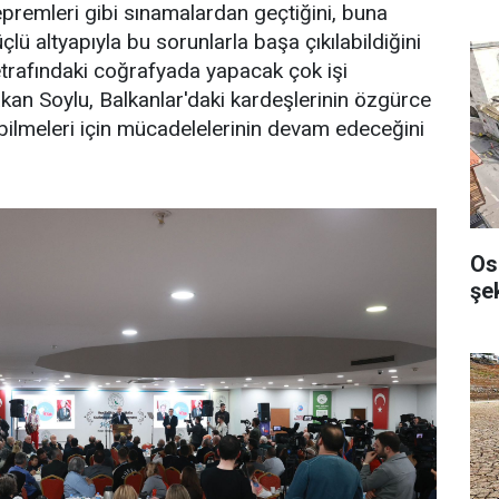
epremleri gibi sınamalardan geçtiğini, buna
çlü altyapıyla bu sorunlarla başa çıkılabildiğini
 etrafındaki coğrafyada yapacak çok işi
kan Soylu, Balkanlar'daki kardeşlerinin özgürce
bilmeleri için mücadelelerinin devam edeceğini
Os
şek