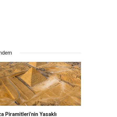
ndem
za Piramitleri'nin Yasaklı