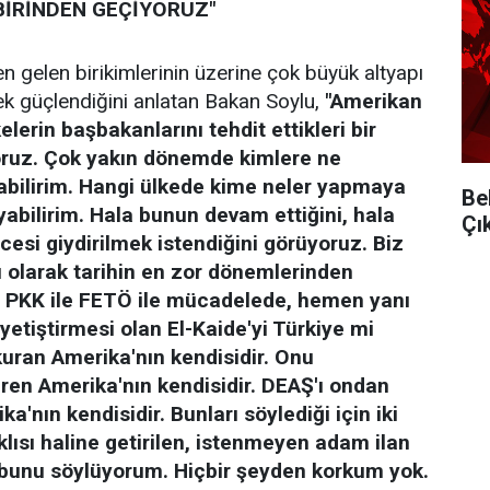
İRİNDEN GEÇİYORUZ"
n gelen birikimlerinin üzerine çok büyük altyapı
rek güçlendiğini anlatan Bakan Soylu,
"Amerikan
elerin başbakanlarını tehdit ettikleri bir
oruz. Çok yakın dönemde kimlere ne
yabilirim. Hangi ülkede kime neler yapmaya
Be
ayabilirim. Hala bunun devam ettiğini, hala
Çı
acesi giydirilmek istendiğini görüyoruz. Biz
ı olarak tarihin en zor dönemlerinden
. PKK ile FETÖ ile mücadelede, hemen yanı
etiştirmesi olan El-Kaide'yi Türkiye mi
kuran Amerika'nın kendisidir. Onu
ren Amerika'nın kendisidir. DEAŞ'ı ondan
a'nın kendisidir. Bunları söylediği için iki
lısı haline getirilen, istenmeyen adam ilan
k bunu söylüyorum. Hiçbir şeyden korkum yok.