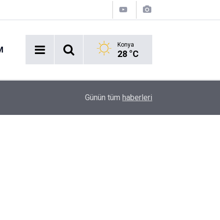
Konya
M
28 °C
10:24
Pes Dedirten Görüntü: Muhtarlık Bahçesinde Karp
Günün tüm
haberleri