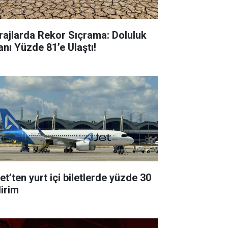
rajlarda Rekor Sıçrama: Doluluk
anı Yüzde 81’e Ulaştı!
et’ten yurt içi biletlerde yüzde 30
dirim