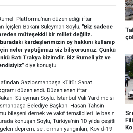
meli Platformu'nun düzenlediği iftar
 İçişleri Bakanı Süleyman Soylu,
"Biz sadece
Ta
reden müteşekkil bir millet değiliz.
çö
 buradaki kardeşlerimizin oy hakkını kullanıp
için neler yaptığımızı siz biliyorsunuz. Çünkü
nkü Batı Trakya bizimdir. Biz Rumeli'yiz ve
endisiyiz"
diye konuştu.
rafından Gaziosmanpaşa Kültür Sanat
ogramı düzenlendi. Düzenlenen iftar
Bakanı Süleyman Soylu, İstanbul Vali Yardımcısı
osmanpaşa Belediye Başkanı Hasan Tahsin
Sr
u bileşeni dernek ve vakıf temsilcileri ile basın
Fi
urada konuşan Soylu, Türkiye'nin 10 yılda çeşitli
Ko
gelen deprem, sel, orman yangınları, Kovid-19