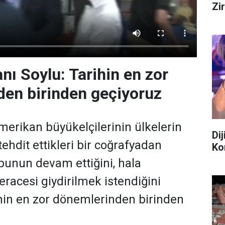
Zi
anı Soylu: Tarihin en zor
en birinden geçiyoruz
merikan büyükelçilerinin ülkelerin
Di
ehdit ettikleri bir coğrafyadan
Ko
 bunun devam ettiğini, hala
feracesi giydirilmek istendiğini
hin en zor dönemlerinden birinden