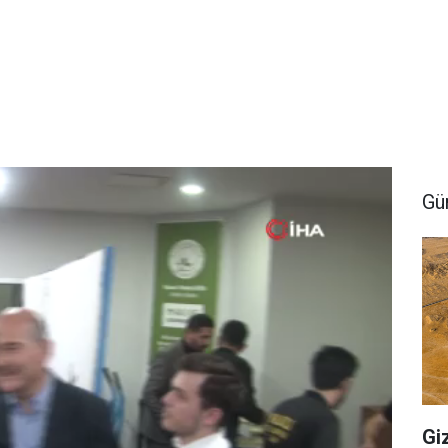
Gü
Gi