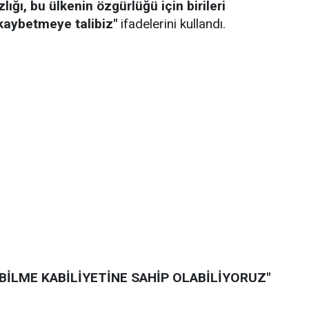
ığı, bu ülkenin özgürlüğü için birileri
aybetmeye talibiz"
ifadelerini kullandı.
BİLME KABİLİYETİNE SAHİP OLABİLİYORUZ"