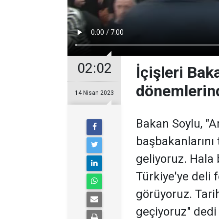
02:02
İçişleri Bak
dönemlerind
14 Nisan 2023
Bakan Soylu, "A
başbakanlarını t
geliyoruz. Hala
Türkiye'ye deli 
görüyoruz. Tari
geçiyoruz" dedi