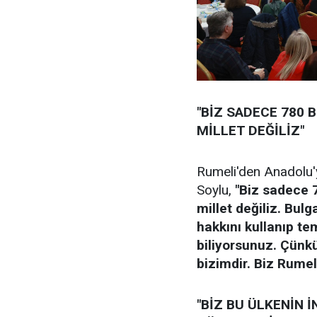
"BİZ SADECE 780 
MİLLET DEĞİLİZ"
Rumeli'den Anadolu'y
Soylu,
"Biz sadece 
millet değiliz. Bul
hakkını kullanıp tem
biliyorsunuz. Çünk
bizimdir. Biz Rumeli
"BİZ BU ÜLKENİN 