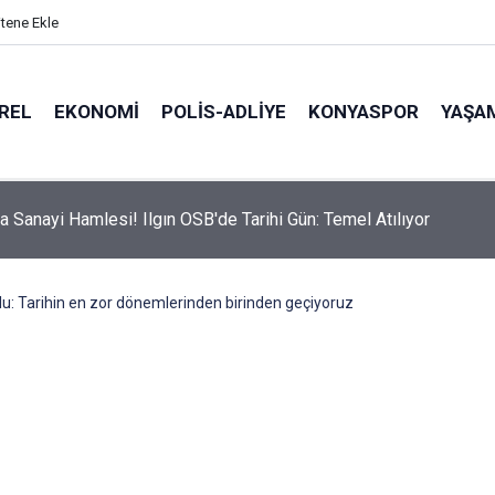
itene Ekle
REL
EKONOMI
POLİS-ADLİYE
KONYASPOR
YAŞA
ramitleri'nin Yasaklı Zirvesinde Bakın Ne Bulundu!
ylu: Tarihin en zor dönemlerinden birinden geçiyoruz