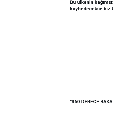
Bu ülkenin bağımsızl
kaybedecekse biz k
"360 DERECE BAKA