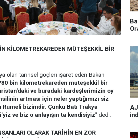
Ba
Or
BİN KİLOMETREKAREDEN MÜTEŞEKKİL BİR
a olan tarihsel göçleri işaret eden Bakan
780 bin kilometrekareden müteşekkil bir
garistan'daki ve buradaki kardeşlerimizin oy
silinin artması için neler yaptığımızı siz
ü Rumeli bizimdir. Çünkü Batı Trakya
AJ
'yiz ve biz o anlayışın ta kendisiyiz"
dedi.
in
İNSANLARI OLARAK TARİHİN EN ZOR