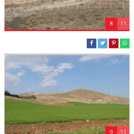
8
11
9
11