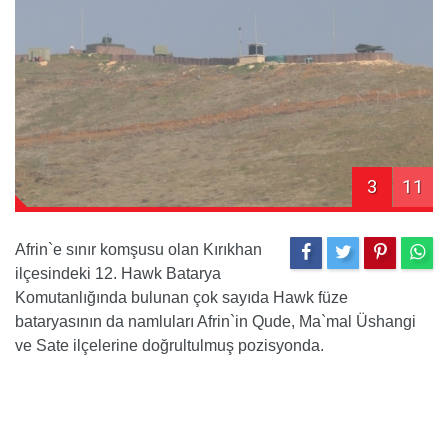
3
11
Afrin`e sınır komşusu olan Kırıkhan
ilçesindeki 12. Hawk Batarya
Komutanlığında bulunan çok sayıda Hawk füze
bataryasının da namluları Afrin`in Qude, Ma`mal Üshangi
ve Sate ilçelerine doğrultulmuş pozisyonda.