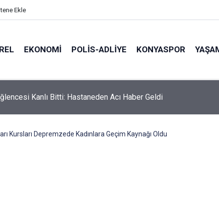
itene Ekle
REL
EKONOMI
POLİS-ADLİYE
KONYASPOR
YAŞA
ğlencesi Kanlı Bitti: Hastaneden Acı Haber Geldi
ları Kursları Depremzede Kadınlara Geçim Kaynağı Oldu