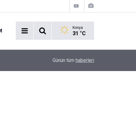
Konya
M
31 °C
12:07
Gözü yaşlı anne 28 yıllık sır perdesinin aralanma
Günün tüm
haberleri