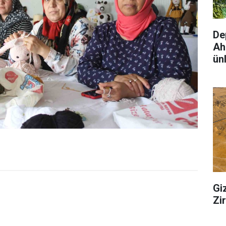
De
Ah
ünl
Gi
Zi