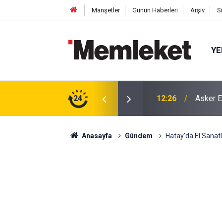
Manşetler
Günün Haberleri
Arşiv
S
YE
rada
24
12:26
Asker E
Anasayfa
Gündem
Hatay'da El Sanat