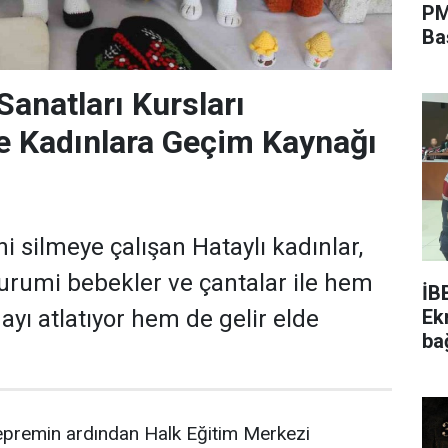
PM
Ba
Sanatları Kursları
 Kadınlara Geçim Kaynağı
i silmeye çalışan Hataylı kadınlar,
gurumi bebekler ve çantalar ile hem
İB
Ek
ayı atlatıyor hem de gelir elde
ba
premin ardından Halk Eğitim Merkezi