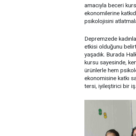
amacıyla beceri kursl
ekonomilerine katkıd
psikolojisini atlatma
Depremzede kadınlard
etkisi olduğunu beli
yaşadık. Burada Halk
kursu sayesinde, kend
ürünlerle hem psikol
ekonomisine katkı sa
tersi, iyileştirici bir iş.