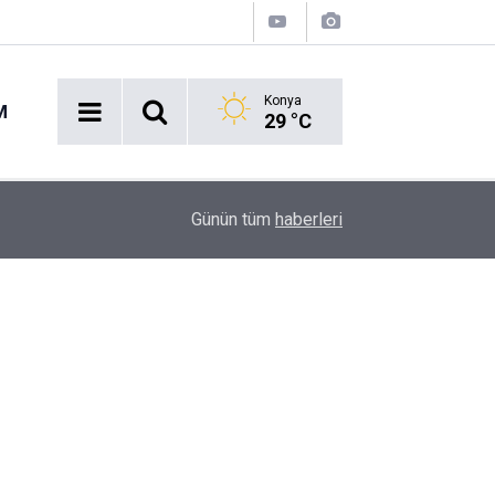
Konya
M
29 °C
10:26
Tilki, kedi ve kirpi buluşması
Günün tüm
haberleri