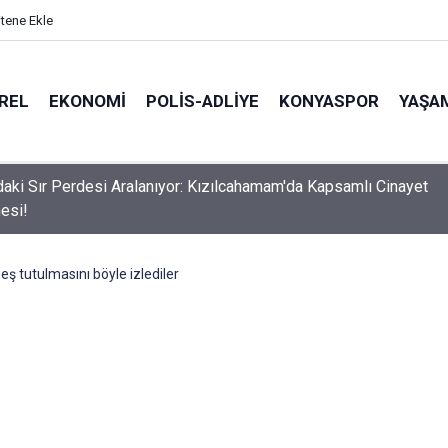
itene Ekle
REL
EKONOMI
POLİS-ADLİYE
KONYASPOR
YAŞA
a Eylem: Alacaklarını İstiyorlar
eş tutulmasını böyle izlediler