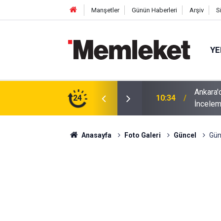
Manşetler
Günün Haberleri
Arşiv
S
YE
yor: Kızılcahamam'da Kapsamlı Cinayet
24
10:28
Ankara'd
Anasayfa
Foto Galeri
Güncel
Gün