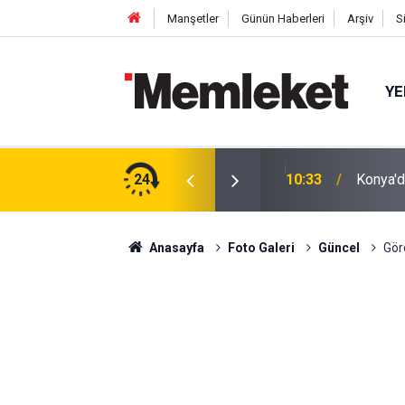
Manşetler
Günün Haberleri
Arşiv
S
YE
! Ahbap'a en yüksek bağışı yapan ünlüler belli
24
10:33
Konya'd
Anasayfa
Foto Galeri
Güncel
Gör