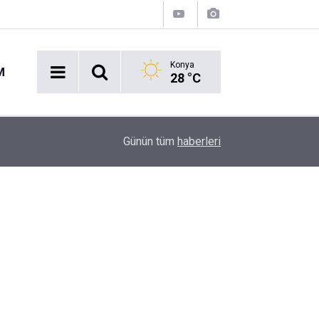
Konya
M
28 °C
10:29
Giza Piramitleri'nin Yasaklı Zirvesinde Bakın Ne
Günün tüm
haberleri