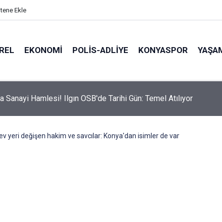
itene Ekle
REL
EKONOMI
POLİS-ADLİYE
KONYASPOR
YAŞA
a Sanayi Hamlesi! Ilgın OSB'de Tarihi Gün: Temel Atılıyor
ev yeri değişen hakim ve savcılar: Konya'dan isimler de var