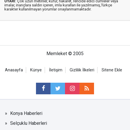
UYARI:
Çok uzun metinler, küfür, hakaret, rencide edici cümleler veya
imalar, inançlara saldırı içeren, imla kuralları ile yazılmamış,Türkçe
karakter kullanılmayan yorumlar onaylanmamaktadır.
Memleket © 2005
Anasayfa
Künye
İletişim
Gizlilik İlkeleri
Sitene Ekle
Konya Haberleri
Selçuklu Haberleri