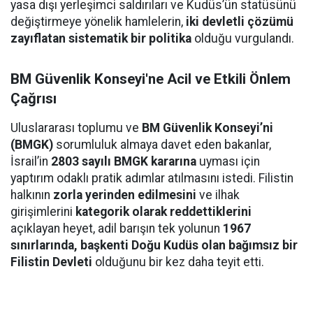
yasa dışı yerleşimci saldırıları ve Kudüs’ün statüsünü
değiştirmeye yönelik hamlelerin,
iki devletli çözümü
zayıflatan sistematik bir politika
olduğu vurgulandı.
BM Güvenlik Konseyi'ne Acil ve Etkili Önlem
Çağrısı
Uluslararası toplumu ve
BM Güvenlik Konseyi’ni
(BMGK)
sorumluluk almaya davet eden bakanlar,
İsrail’in
2803 sayılı BMGK kararına
uyması için
yaptırım odaklı pratik adımlar atılmasını istedi. Filistin
halkının
zorla yerinden edilmesini
ve ilhak
girişimlerini
kategorik olarak reddettiklerini
açıklayan heyet, adil barışın tek yolunun
1967
sınırlarında, başkenti Doğu Kudüs olan bağımsız bir
Filistin Devleti
olduğunu bir kez daha teyit etti.