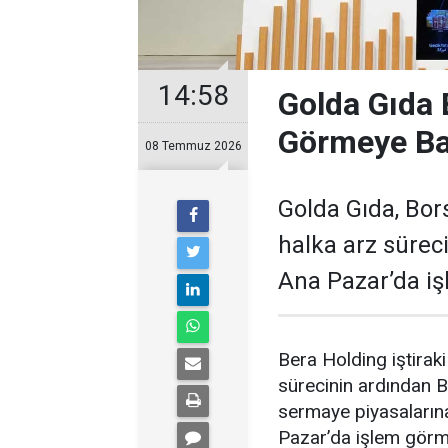
14:58
Golda Gıda 
Görmeye Ba
08 Temmuz 2026
Golda Gıda, Bor
halka arz süre
Ana Pazar’da i
Bera Holding iştirak
sürecinin ardından 
sermaye piyasalarına
Pazar’da işlem görm