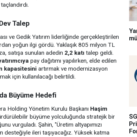
 taçlandırdı.
 Dev Talep
Ya
sı ve Gedik Yatırım liderliğinde gerçekleştirilen
mü
lardan yoğun ilgi gördü. Yaklaşık 805 milyon TL
za, satışa sunulan adedin
2,2 katı
talep geldi.
yatırımcıya
pay dağıtımı yapılırken, elde edilen
m kapasitesini
artırmak ve modernizasyon
mak için kullanılacağı belirtildi.
rda Büyüme Hedefi
ra Holding Yönetim Kurulu Başkanı
Haşim
SG
ürdürülebilir büyüme yolculuğunda stratejik bir
Pr
nu vurguladı. Şahin, "Üretim altyapımızı
Fo
n desteğiyle ileri taşıyacağız. Yüksek katma