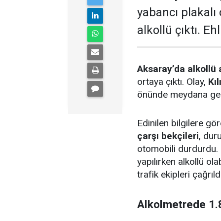
yabancı plakalı
alkollü çıktı. Eh
Aksaray’da alkollü 
ortaya çıktı. Olay,
Kı
önünde meydana gel
Edinilen bilgilere g
çarşı bekçileri
, dur
otomobili durdurdu
yapılırken alkollü ol
trafik ekipleri çağrıldı
Alkolmetrede 1.8