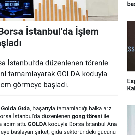
ba
Borsa İstanbul’da İşlem
şladı
sa İstanbul’da düzenlenen törenle
cini tamamlayarak GOLDA koduyla
Es
şlem görmeye başladı.
Ka
i
Golda Gıda
, başarıyla tamamladığı halka arz
Borsa İstanbul’da düzenlenen
gong töreni
ile
 adım attı.
GOLDA
koduyla Borsa İstanbul Ana
eye başlayan şirket, gıda sektöründeki gücünü