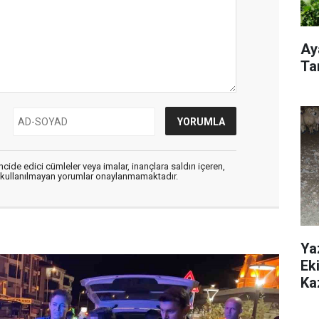
Ay
Ta
cide edici cümleler veya imalar, inançlara saldırı içeren,
er kullanılmayan yorumlar onaylanmamaktadır.
Yaz
Ek
Ka