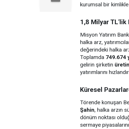
kurumsal bir kimlikle
1,8 Milyar TL’lik
Misyon Yatırım Banka
halka arz, yatırımcı
değerindeki halka ar
Toplamda
749.674 
gelirin şirketin
üreti
yatırımlarını hızlandır
Küresel Pazarla
Törende konuşan Be
Şahin
, halka arzın s
dönüm noktası olduğu
sermaye piyasalarını