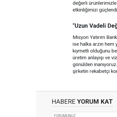
değerli ürünlerimizl
etkinliğimizi güçlen
"Uzun Vadeli Değ
Misyon Yatırım Ban
ise halka arzın hem 
kıymetli olduğunu bel
üretim anlayışı ve v
gönülden inanıyoruz.
şirketin rekabetçi k
HABERE
YORUM KAT