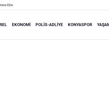
itene Ekle
REL
EKONOMI
POLİS-ADLİYE
KONYASPOR
YAŞA