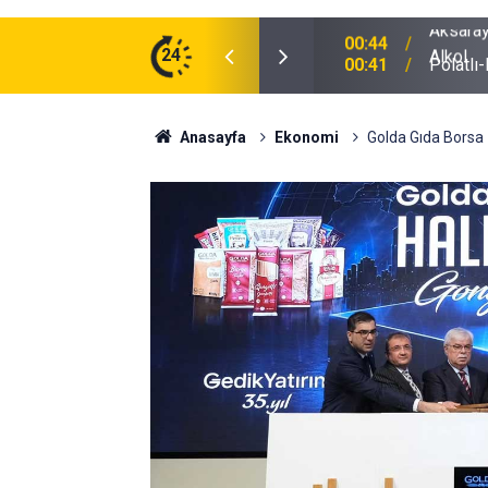
ğu Otomobilde Şoke Eden Sonuç: 1.89 Promil
24
00:41
Polatlı
Anasayfa
Ekonomi
Golda Gıda Borsa