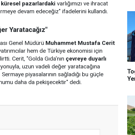
e
küresel pazarlardaki
varlığımızı ve ihracat
dirmeye devam edeceğiz" ifadelerini kullandı.
er Yaratacağız"
kası Genel Müdürü
Muhammet Mustafa Cerit
yatırımcılar hem de Türkiye ekonomisi için
irtti. Cerit, "Golda Gıda’nın
çevreye duyarlı
izyonuyla, uzun vadeli değer yaratacağına
To
 Sermaye piyasalarının sağladığı bu güçle
Ye
onumu daha da pekişecektir" dedi.