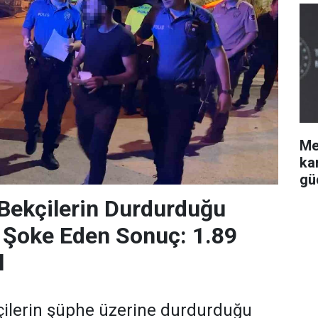
Me
ka
gü
Bekçilerin Durdurduğu
 Şoke Eden Sonuç: 1.89
l
çilerin şüphe üzerine durdurduğu