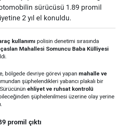
 otomobilin sürücüsü 1.89 promil
liyetine 2 yıl el konuldu.
araç kullanımı
polisin denetimi sırasında
lıçaslan Mahallesi Somuncu Baba Külliyesi
di.
öre, bölgede devriye görevi yapan
mahalle ve
umundan şüphelendikleri yabancı plakalı bir
. Sürücünün
ehliyet ve ruhsat kontrolü
abileceğinden şüphelenilmesi üzerine olay yerine
.
9 promil çıktı