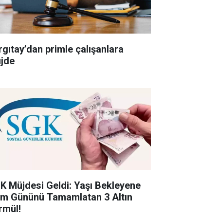
rgıtay’dan primle çalışanlara
jde
K Müjdesi Geldi: Yaşı Bekleyene
im Gününü Tamamlatan 3 Altın
rmül!