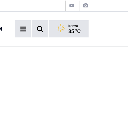
Konya
M
35 °C