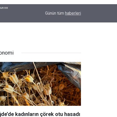
00:37
Erkin Koray'ı bir tek onlar hatırladı
Günün tüm
haberleri
onomi
ğde’de kadınların çörek otu hasadı