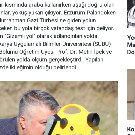
ir kısmında araba kullanırken aşağı doğru olan
nlar, yokuş yukarı çıkıyor. Erzurum Palandöken
durrahman Gazi Türbesi'ne giden yolun
çeken bu yola birçok vatandaş test için geliyor.
n "Gizemli yol" olarak adlandırılan yolda
Ye
arya Uygulamalı Bilimler Üniversitesi (SUBÜ)
Ma
Bölümü Öğretim Üyesi Prof. Dr. Metin İpek ve
Dö
görülen yolda ölçüm gerçekleştirdi. Yapılan
de iki eğimin olduğu belirlendi.
Ko