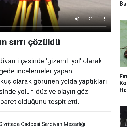
Ba
n sırrı çözüldü
ivan ilçesinde 'gizemli yol' olarak
lgede incelemeler yapan
Fı
kuş olarak görünen yolda yaptıkları
Ko
Ha
sinde yolun düz ve olayın göz
baret olduğunu tespit etti.
Sivritepe Caddesi Serdivan Mezarlığı