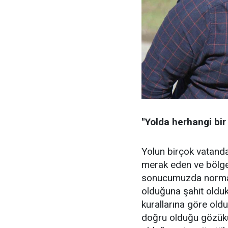
"Yolda herhangi bi
Yolun birçok vatanda
merak eden ve bölge
sonucumuzda normald
olduğuna şahit olduk
kurallarına göre old
doğru olduğu gözük