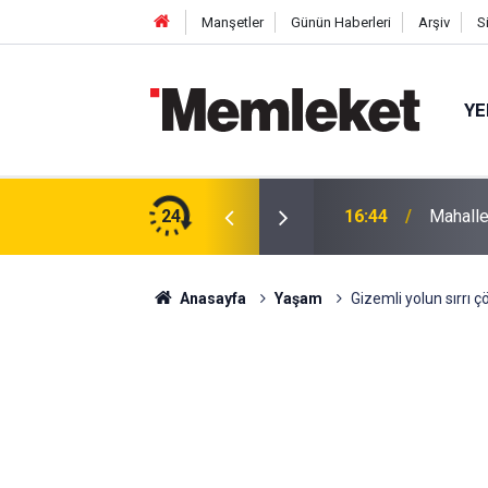
Manşetler
Günün Haberleri
Arşiv
S
YE
 gün sonra nikâh masasına oturdu
24
16:44
Mahalle
Anasayfa
Yaşam
Gizemli yolun sırrı 