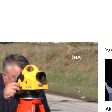
Ya
Ak