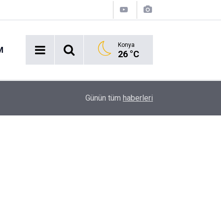
Konya
M
26 °C
16:43
Akaryakıt İstasyonunda Panik: Lastikçi Alevlere
Günün tüm
haberleri