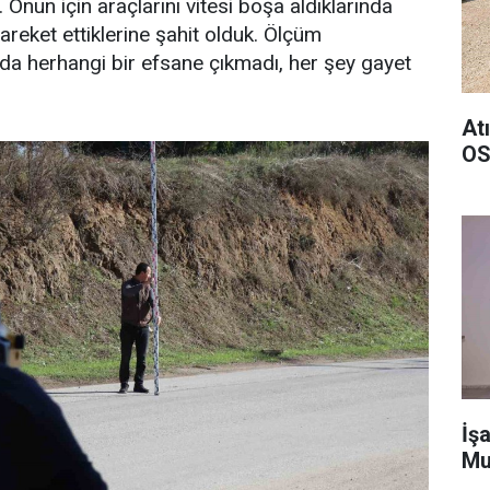
. Onun için araçlarını vitesi boşa aldıklarında
areket ettiklerine şahit olduk. Ölçüm
da herhangi bir efsane çıkmadı, her şey gayet
At
OS
İşa
Mu