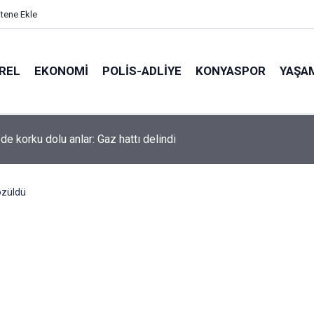
itene Ekle
REL
EKONOMI
POLİS-ADLİYE
KONYASPOR
YAŞA
de korku dolu anlar: Gaz hattı delindi
çözüldü