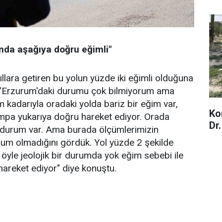
ında aşağıya doğru eğimli"
ıllara getiren bu yolun yüzde iki eğimli olduğuna
 "Erzurum'daki durumu çok bilmiyorum ama
m kadarıyla oradaki yolda bariz bir eğim var,
Ko
pa yukarıya doğru hareket ediyor. Orada
Dr
 durum var. Ama burada ölçümlerimizin
rum olmadığını gördük. Yol yüzde 2 şekilde
 öyle jeolojik bir durumda yok eğim sebebi ile
areket ediyor" diye konuştu.