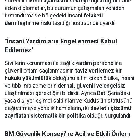
sürecinin
ikinci aşamasını sekteye uğrattığını
ifade
eden diplomatlar, bu durumun çatışmaları yeniden
tırmandırma ve bölgedeki
insani felaketi
derinleştirme riski
taşıdığı hususunda uyardı.
"İnsani Yardımların Engellenmesi Kabul
Edilemez"
Sivillerin korunması ile sağlık yardım personeline
güvenli ortam sağlanmasının
taviz verilemez bir
hukuki yükümlülük
olduğunu altını çizen 8 ülke, insani
ve tıbbi malzemelerin
derhal, güvenli ve engelsiz
ulaştırılması gerektiğini bildirdi. Ayrıca Batı Şeria’daki
yasa dışı yerleşimci saldırıları ve Kudüs’ün statüsünü
değiştirmeye yönelik hamlelerin,
iki devletli çözümü
zayıflatan sistematik bir politika
olduğu vurgulandı.
BM Güvenlik Konseyi'ne Acil ve Etkili Önlem