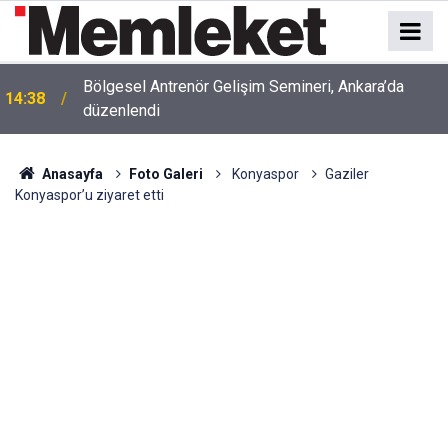
Sebahattin Şirin adıyla bilinen Muzaffer Şirin
14:37
hakkında gözaltı talimatı
Anasayfa
Foto Galeri
Konyaspor
Gaziler
Konyaspor’u ziyaret etti