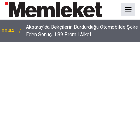
e
00:41
Polatlı-Haymana-Konya hattı bölünmüş yol oluyor