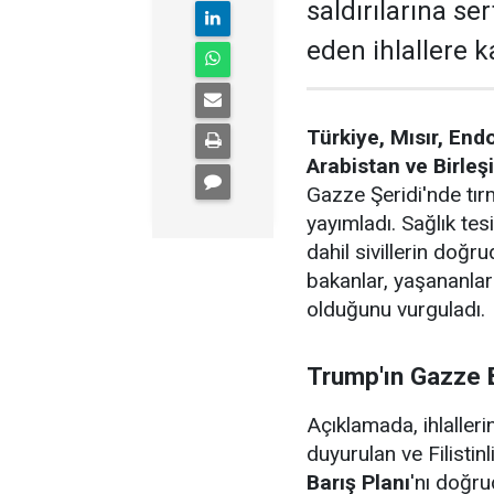
saldırılarına ser
eden ihlallere k
Türkiye, Mısır, End
Arabistan ve Birleşi
Gazze Şeridi'nde tırm
yayımladı. Sağlık tesi
dahil sivillerin doğ
bakanlar, yaşananla
olduğunu vurguladı.
Trump'ın Gazze B
Açıklamada, ihlalleri
duyurulan ve Filistin
Barış Planı
'nı doğrud