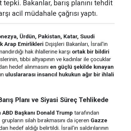
t tepki. Bakanlar, barış planını tehdit
arşı acil müdahale çağrısı yaptı.
onezya, Ürdün, Pakistan, Katar, Suudi
k Arap Emirlikleri
Dışişleri Bakanları, İsrail'in
andırdığı hak ihlallerine karşı
ortak bir bildiri
slerinin, tıbbi altyapının ve kadınlar ile çocuklar
rudan hedef alınmasını
en güçlü şekilde kınayan
rın
uluslararası insancıl hukukun ağır bir ihlali
arış Planı ve Siyasi Süreç Tehlikede
n
ABD Başkanı Donald Trump
tarafından
li grupların silah bırakmasını da içeren
Gazze
an hedef aldığı belirtildi. İsrail'in saldırılarının