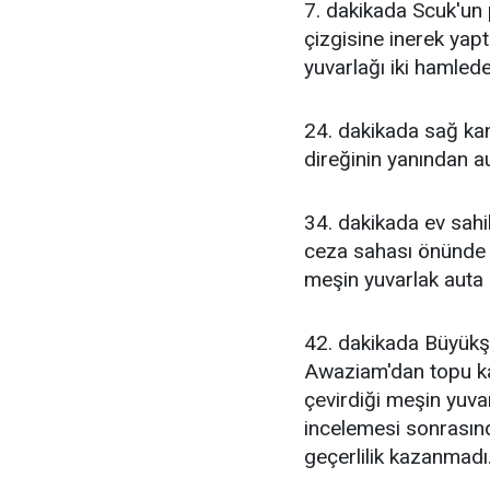
7. dakikada Scuk'un 
çizgisine inerek yap
yuvarlağı iki hamlede 
24. dakikada sağ kan
direğinin yanından au
34. dakikada ev sahi
ceza sahası önünde t
meşin yuvarlak auta g
42. dakikada Büyükş
Awaziam'dan topu k
çevirdiği meşin yuvar
incelemesi sonrasınd
geçerlilik kazanmadı