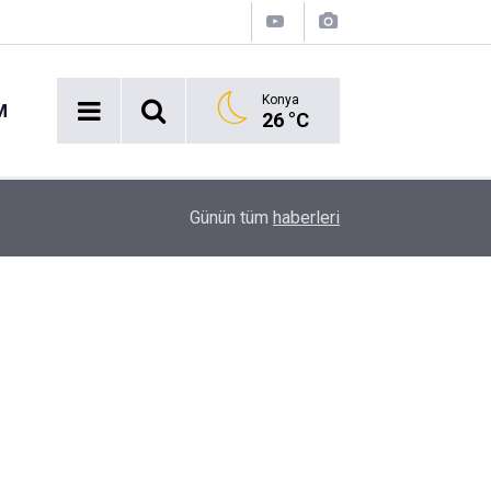
Konya
M
26 °C
16:43
Akaryakıt İstasyonunda Panik: Lastikçi Alevlere
Günün tüm
haberleri