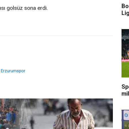
Bo
ısı golsüz sona erdi.
Li
e Erzurumspor
Sp
mi