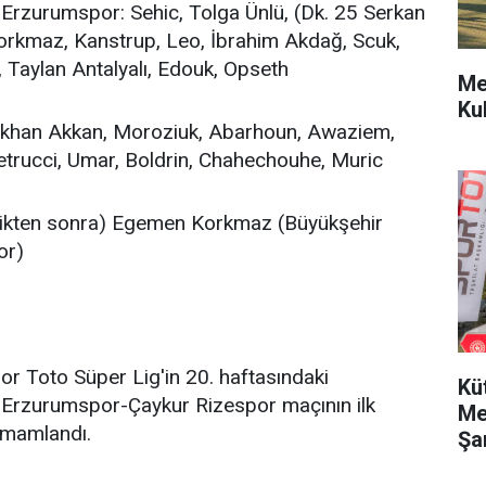
 Erzurumspor: Sehic, Tolga Ünlü, (Dk. 25 Serkan
rkmaz, Kanstrup, Leo, İbrahim Akdağ, Scuk,
aylan Antalyalı, Edouk, Opseth
Me
Ku
ökhan Akkan, Moroziuk, Abarhoun, Awaziem,
etrucci, Umar, Boldrin, Chahechouhe, Muric
 bittikten sonra) Egemen Korkmaz (Büyükşehir
or)
 Toto Süper Lig'in 20. haftasındaki
Kü
 Erzurumspor-Çaykur Rizespor maçının ilk
Me
tamamlandı.
Şa