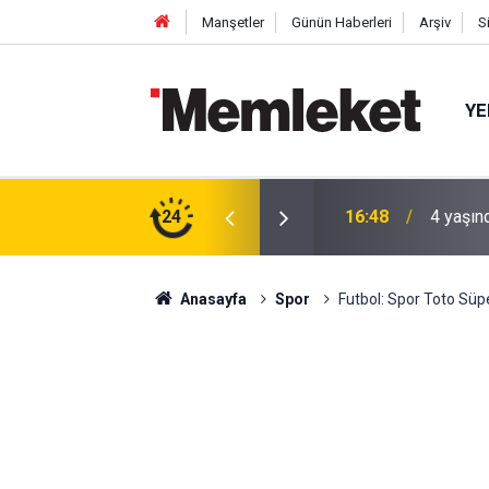
Manşetler
Günün Haberleri
Arşiv
S
YE
 gün sonra nikâh masasına oturdu
24
16:44
Mahalle
Anasayfa
Spor
Futbol: Spor Toto Süpe