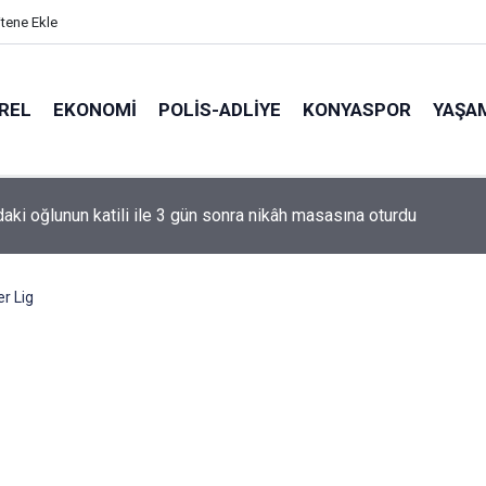
itene Ekle
REL
EKONOMI
POLİS-ADLİYE
KONYASPOR
YAŞA
de korku dolu anlar: Gaz hattı delindi
r Lig