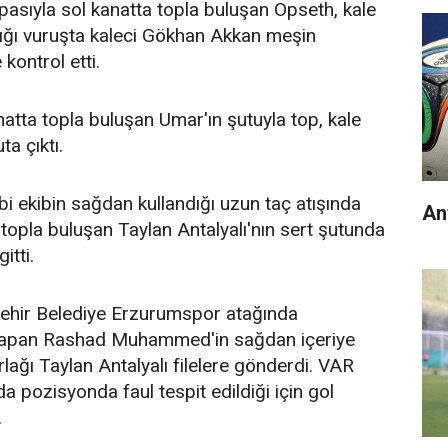
pasıyla sol kanatta topla buluşan Opseth, kale
tığı vuruşta kaleci Gökhan Akkan meşin
kontrol etti.
atta topla buluşan Umar'ın şutuyla top, kale
ta çıktı.
bi ekibin sağdan kullandığı uzun taç atışında
An
opla buluşan Taylan Antalyalı'nın sert şutunda
itti.
ehir Belediye Erzurumspor atağında
apan Rashad Muhammed'in sağdan içeriye
lağı Taylan Antalyalı filelere gönderdi. VAR
a pozisyonda faul tespit edildiği için gol
.