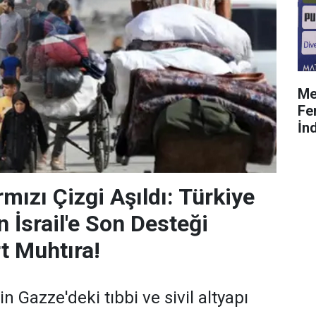
Me
Fe
İnd
mızı Çizgi Aşıldı: Türkiye
 İsrail'e Son Desteği
t Muhtıra!
in Gazze'deki tıbbi ve sivil altyapı