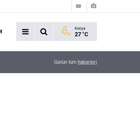
Konya
M
27 °C
Acil Durumlarda Yeni Dönem: Hayat 112 Uygulam
17:47
Günün tüm
haberleri
Yayında!