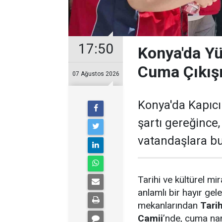
17:50
Konya'da Yüz
Cuma Çıkış
07 Ağustos 2026
Konya'da Kapıcı
şartı gereğince
vatandaşlara bu
Tarihi ve kültürel mi
anlamlı bir hayır gel
mekanlarından
Tari
Camii
’nde, cuma na