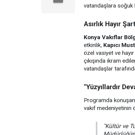
vatandaşlara soğuk k
Asırlık Hayır Şart
Konya Vakıflar Bö
etkinlik,
Kapıcı Must
özel vasiyet ve hayı
çıkışında ikram edil
vatandaşlar tarafınd
"Yüzyıllardır De
Programda konuşa
vakıf medeniyetinin ö
"Kültür ve T
Müdürlüğümü