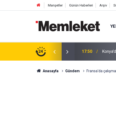
Manşetler
Günün Haberleri
Arşiv
S
YE
tıldı: Cuma Çıkışı Soğuk Karpuz
24
17:48
İnsan İ
Anasayfa
Gündem
Fransa'da çalışma 