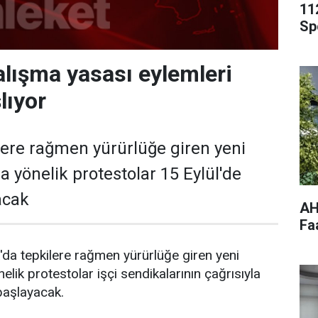
11
Sp
alışma yasası eylemleri
lıyor
lere rağmen yürürlüğe giren yeni
 yönelik protestolar 15 Eylül'de
acak
AH
Fa
da tepkilere rağmen yürürlüğe giren yeni
lik protestolar işçi sendikalarının çağrısıyla
başlayacak.