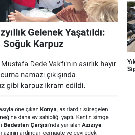
yıllık Gelenek Yaşatıldı:
ı Soğuk Karpuz
Yı
 Mustafa Dede Vakfı'nın asırlık hayır
Sip
, cuma namazı çıkışında
z gibi karpuz ikram edildi.
rasıyla öne çıkan
Konya
, asırlardır süregelen
eneğine daha ev sahipliği yaptı. Kentin simge
hi Bedesten Çarşısı
’nda yer alan
Aziziye
mazının ardından cemaate ve çevredeki