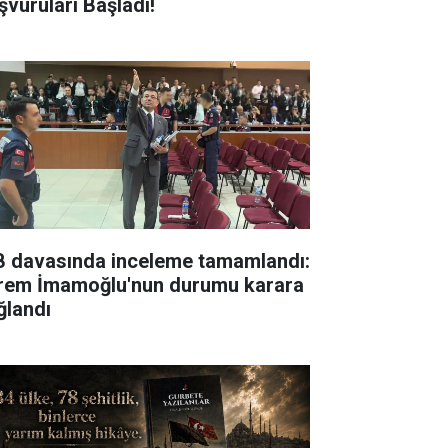
şvuruları Başladı!
B davasında inceleme tamamlandı:
rem İmamoğlu'nun durumu karara
ğlandı