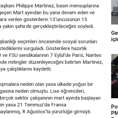
Başkanı Philippe Martinez, basın mensuplarına
 geçen Mart ayından bu yana devam eden ve
 ara verilen gösterilerin 13'üncüsünün 15
a yakın şehirde gerçekleştirileceğini söyledi.
Ge
içi
kanlığı seçimleri öncesinde sosyal sorunları
diklerini vurguladı. Gösterilere hazırlık
ve FSU sendikalarının 7 Eylül'de Paris, Nantes
nde mitingler düzenleyeceğini belirten Martinez,
a çalıştıklarını kaydetti.
tışmalara neden olan yasa ülkede yoğun bir
gasına neden olmuştu. Lise öğrencileri,
e birçok sektör çalışanının mart ayında başlayan
men yasa 21 Temmuz'da Fransa
Po
ylanmış, 8 Ağustos'ta yürürlüğe girmişti.
PM