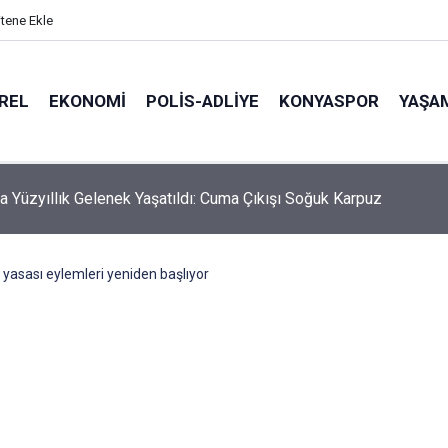
itene Ekle
REL
EKONOMI
POLİS-ADLİYE
KONYASPOR
YAŞA
hmali Minik Carettanın Sonu Oldu
yasası eylemleri yeniden başlıyor