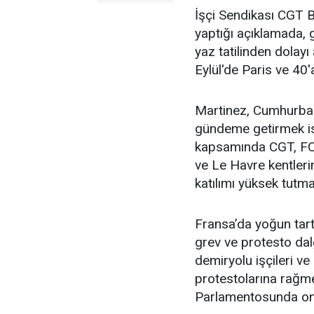
İşçi Sendikası CGT 
yaptığı açıklamada,
yaz tatilinden dolayı
Eylül'de Paris ve 40'
Martinez, Cumhurbaş
gündeme getirmek iste
kapsamında CGT, FO 
ve Le Havre kentleri
katılımı yüksek tutmay
Fransa’da yoğun tar
grev ve protesto dal
demiryolu işçileri v
protestolarına rağ
Parlamentosunda ona