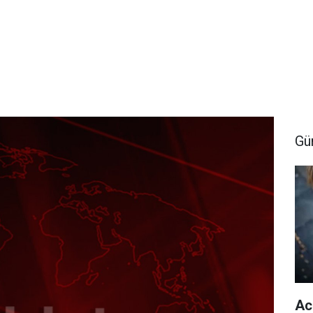
Gü
Ac