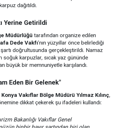
arpuz dağıtıldı.
ı Yerine Getirildi
lge Müdürlüğü
tarafından organize edilen
afa Dede Vakfı
’nın yüzyıllar önce belirlediği
r şartı doğrultusunda gerçekleştirildi. Namaz
en soğuk karpuzlar, sıcak yaz gününde
an büyük bir memnuniyetle karşılandı.
vam Eden Bir Gelenek"
n
Konya Vakıflar Bölge Müdürü Yılmaz Kılınç
,
nemine dikkat çekerek şu ifadeleri kullandı:
urizm Bakanlığı Vakıflar Genel
zün binbir hayır şartından biri olan