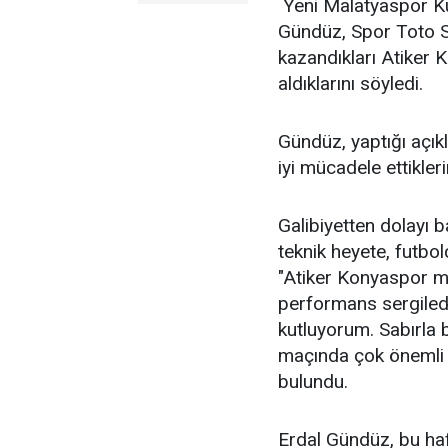
Yeni Malatyaspor K
Gündüz, Spor Toto S
kazandıkları Atiker 
aldıklarını söyledi.
Gündüz, yaptığı açı
iyi mücadele ettiklerin
Galibiyetten dolayı b
teknik heyete, futbo
"Atiker Konyaspor ma
performans sergiledik
kutluyorum. Sabırla 
maçında çok önemli b
bulundu.
Erdal Gündüz, bu ha