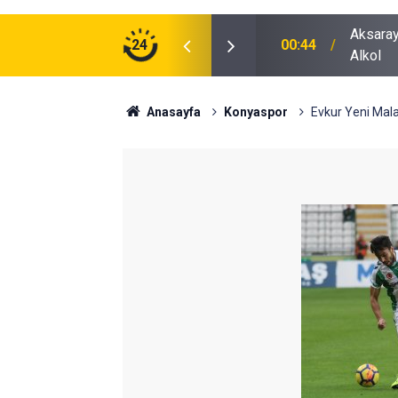
ğu Otomobilde Şoke Eden Sonuç: 1.89 Promil
24
00:41
Polatlı
Anasayfa
Konyaspor
Evkur Yeni Mala