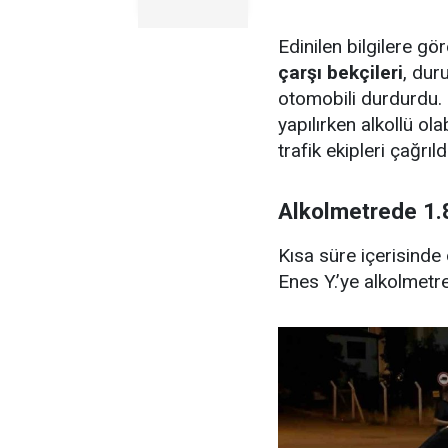
Edinilen bilgilere g
çarşı bekçileri
, dur
otomobili durdurdu
yapılırken alkollü ol
trafik ekipleri çağrıldı
Alkolmetrede 1.8
Kısa süre içerisinde
Enes Y.’ye alkolmetre