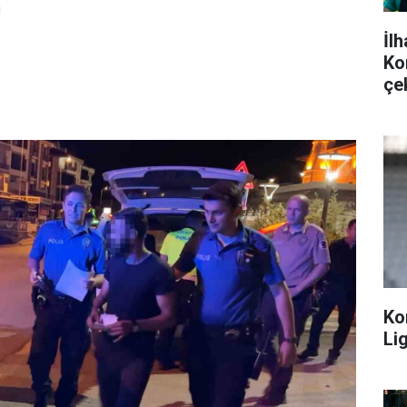
g
İlh
Ko
çe
Ko
Lig