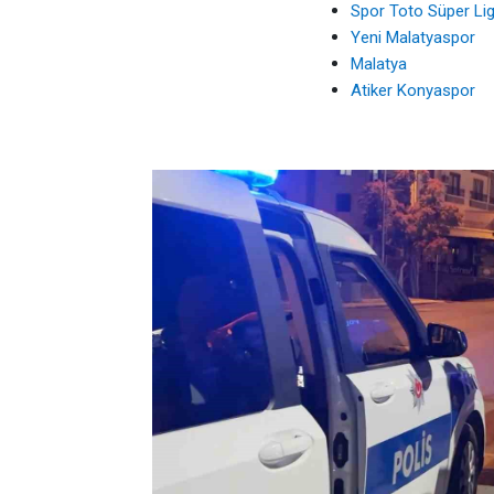
Spor Toto Süper Li
Yeni Malatyaspor
Malatya
Atiker Konyaspor