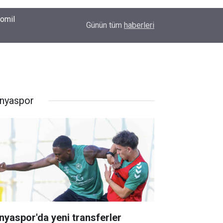
00:37
Erkin Koray'ı bir tek onlar hatırladı
Günün tüm
haberleri
nyaspor
nyaspor'da yeni transferler