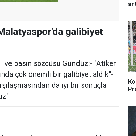
an
Malatyaspor'da galibiyet
 ve basın sözcüsü Gündüz:- "Atiker
da çok önemli bir galibiyet aldık"-
Ko
şılaşmasından da iyi bir sonuçla
Pr
uz"