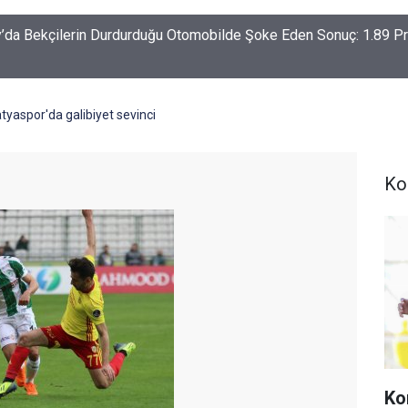
-Haymana-Konya hattı bölünmüş yol oluyor
tyaspor'da galibiyet sevinci
Ko
Ko