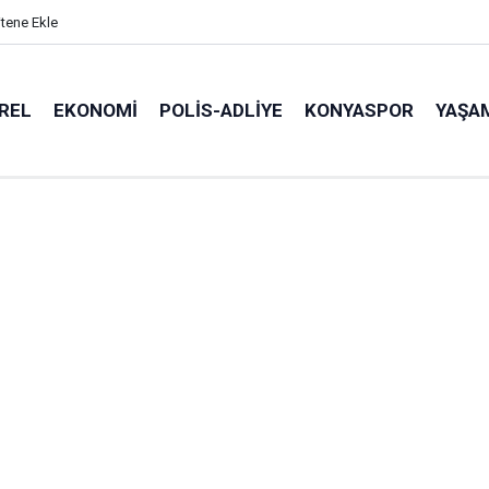
itene Ekle
REL
EKONOMI
POLİS-ADLİYE
KONYASPOR
YAŞA