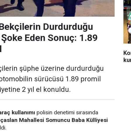
Bekçilerin Durdurduğu
 Şoke Eden Sonuç: 1.89
l
Ko
ku
çilerin şüphe üzerine durdurduğu
 otomobilin sürücüsü 1.89 promil
liyetine 2 yıl el konuldu.
araç kullanımı
polisin denetimi sırasında
lıçaslan Mahallesi Somuncu Baba Külliyesi
di.