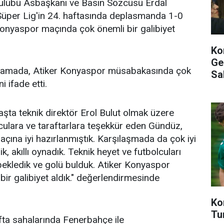
ulübü Asbaşkanı ve Basın Sözcüsü Erdal
üper Lig'in 24. haftasında deplasmanda 1-0
Konyaspor maçında çok önemli bir galibiyet
Ko
Ge
klamada, Atiker Konyaspor müsabakasında çok
Sak
i ifade etti.
aşta teknik direktör Erol Bulut olmak üzere
lculara ve taraftarlara teşekkür eden Gündüz,
çına iyi hazırlanmıştık. Karşılaşmada da çok iyi
, akıllı oynadık. Teknik heyet ve futbolcuları
bekledik ve golü bulduk. Atiker Konyaspor
ir galibiyet aldık." değerlendirmesinde
Ko
Tu
fta sahalarında Fenerbahçe ile