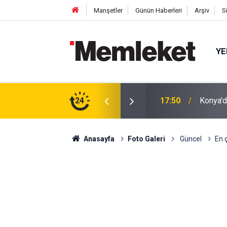
Manşetler
Günün Haberleri
Arşiv
S
YE
tıldı: Cuma Çıkışı Soğuk Karpuz
24
17:48
İnsan İ
Anasayfa
Foto Galeri
Güncel
En 