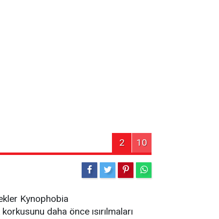
2
10
pekler Kynophobia
k korkusunu daha önce ısırılmaları