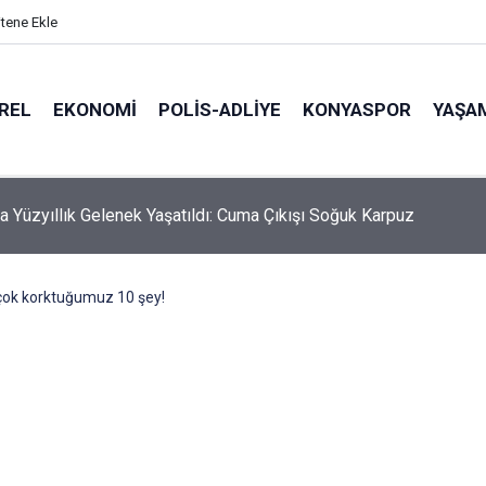
itene Ekle
REL
EKONOMI
POLİS-ADLİYE
KONYASPOR
YAŞA
hmali Minik Carettanın Sonu Oldu
çok korktuğumuz 10 şey!