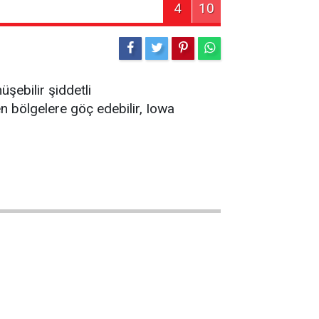
4
10
şebilir şiddetli
en bölgelere göç edebilir, Iowa