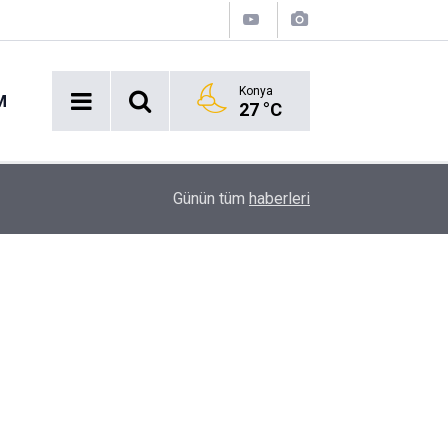
Konya
M
27 °C
Acil Durumlarda Yeni Dönem: Hayat 112 Uygulam
17:47
Günün tüm
haberleri
Yayında!