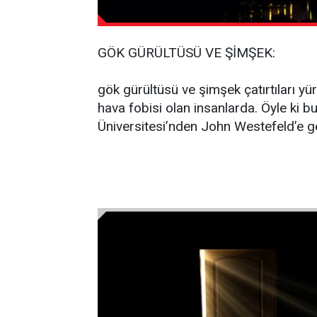
GÖK GÜRÜLTÜSÜ VE ŞİMŞEK:
gök gürültüsü ve şimşek çatırtıları yü
hava fobisi olan insanlarda. Öyle ki b
Üniversitesi’nden John Westefeld’e g