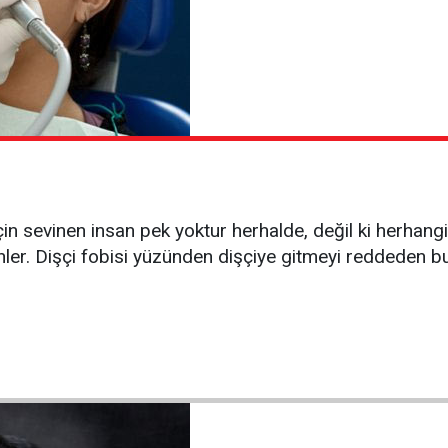
çin sevinen insan pek yoktur herhalde, değil ki herhang
r. Dişçi fobisi yüzünden dişçiye gitmeyi reddeden bu t