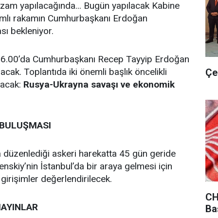
 zam yapılacağında... Bugün yapılacak Kabine
zamlı rakamın Cumhurbaşkanı Erdoğan
sı bekleniyor.
16.00’da Cumhurbaşkanı Recep Tayyip Erdoğan
cak. Toplantıda iki önemli başlık öncelikli
Çe
lacak:
Rusya-Ukrayna savaşı ve ekonomik
 BULUŞMASI
 düzenlediği askeri harekatta 45 gün geride
lenskiy’nin İstanbul’da bir araya gelmesi için
girişimler değerlendirilecek.
CH
MAYINLAR
Ba