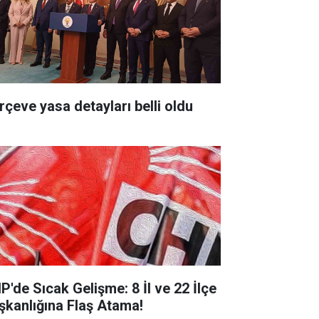
rçeve yasa detayları belli oldu
P'de Sıcak Gelişme: 8 İl ve 22 İlçe
şkanlığına Flaş Atama!