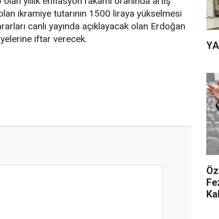
 olan yıllık enflasyon rakamı oranında artış
olan ikramiye tutarının 1500 liraya yükselmesi
arları canlı yayında açıklayacak olan Erdoğan
elerine iftar verecek.
YA
Öz
Fe
Kal