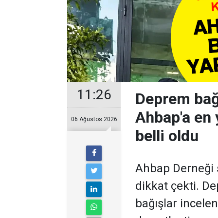
11:26
Deprem bağı
Ahbap'a en 
06 Ağustos 2026
belli oldu
Ahbap Derneği
dikkat çekti. D
bağışlar incele