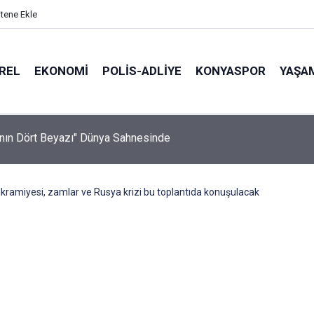
itene Ekle
REL
EKONOMI
POLİS-ADLİYE
KONYASPOR
YAŞA
keyfi kabusa döndü
kramiyesi, zamlar ve Rusya krizi bu toplantıda konuşulacak