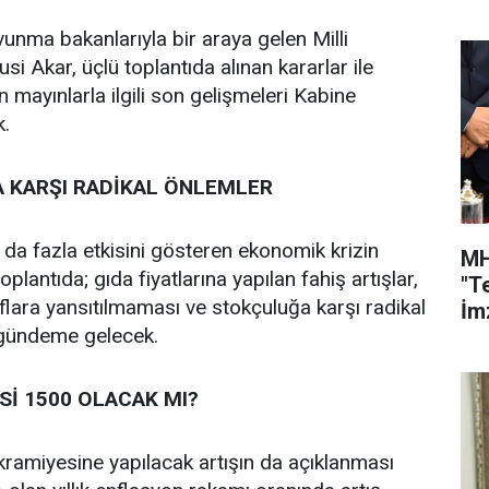
avunma bakanlarıyla bir araya gelen Milli
i Akar, üçlü toplantıda alınan kararlar ile
 mayınlarla ilgili son gelişmeleri Kabine
k.
A KARŞI RADİKAL ÖNLEMLER
a fazla etkisini gösteren ekonomik krizin
MH
plantıda; gıda fiyatlarına yapılan fahiş artışlar,
"T
aflara yansıtılmaması ve stokçuluğa karşı radikal
İmz
 gündeme gelecek.
Sİ 1500 OLACAK MI?
kramiyesine yapılacak artışın da açıklanması