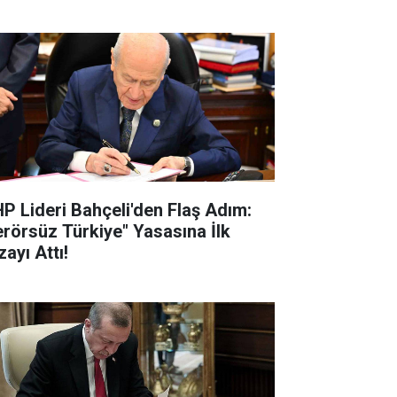
P Lideri Bahçeli'den Flaş Adım:
erörsüz Türkiye" Yasasına İlk
ayı Attı!