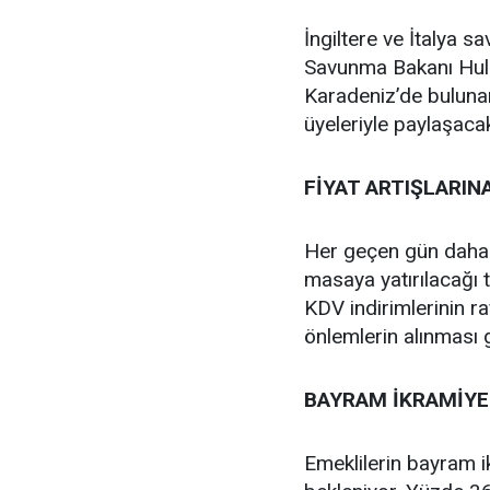
İngiltere ve İtalya s
Savunma Bakanı Hulus
Karadeniz’de bulunan
üyeleriyle paylaşaca
FİYAT ARTIŞLARIN
Her geçen gün daha d
masaya yatırılacağı to
KDV indirimlerinin r
önlemlerin alınması
BAYRAM İKRAMİYE
Emeklilerin bayram i