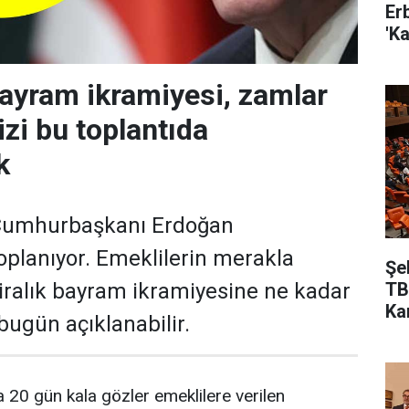
Er
'Ka
ayram ikramiyesi, zamlar
izi bu toplantıda
k
Cumhurbaşkanı Erdoğan
oplanıyor. Emeklilerin merakla
Şe
TB
liralık bayram ikramiyesine ne kadar
Ka
bugün açıklanabilir.
20 gün kala gözler emeklilere verilen