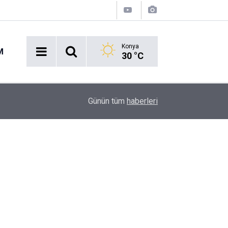
Konya
M
30 °C
11:55
Konya'da Huzur Uygulaması: Ekipler Dronlarla Şe
Günün tüm
haberleri