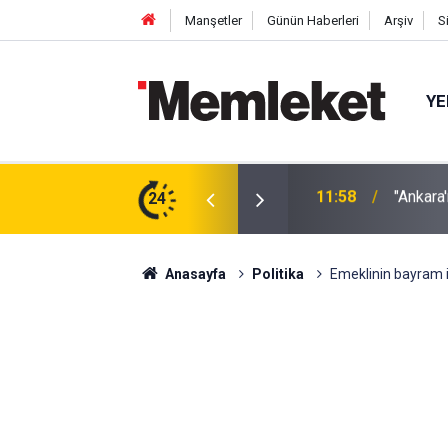
Manşetler
Günün Haberleri
Arşiv
S
YE
 Sahnesinde
24
11:56
Mangal 
Anasayfa
Politika
Emeklinin bayram i