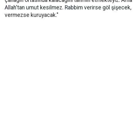
çanağın ortasında kalacağını tahmin etmekteyiz. Ama
Allah'tan umut kesilmez. Rabbim verirse göl şişecek,
vermezse kuruyacak."