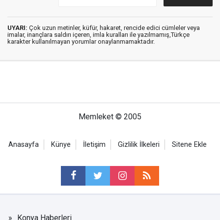
UYARI:
Çok uzun metinler, küfür, hakaret, rencide edici cümleler veya
imalar, inançlara saldırı içeren, imla kuralları ile yazılmamış,Türkçe
karakter kullanılmayan yorumlar onaylanmamaktadır.
Memleket © 2005
Anasayfa
Künye
İletişim
Gizlilik İlkeleri
Sitene Ekle
Konya Haberleri