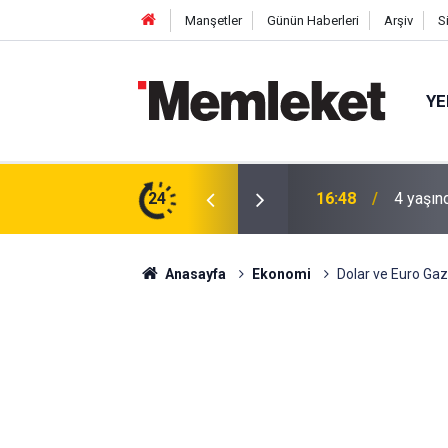
Manşetler
Günün Haberleri
Arşiv
S
YE
 gün sonra nikâh masasına oturdu
24
16:44
Mahalle
Anasayfa
Ekonomi
Dolar ve Euro Gaz