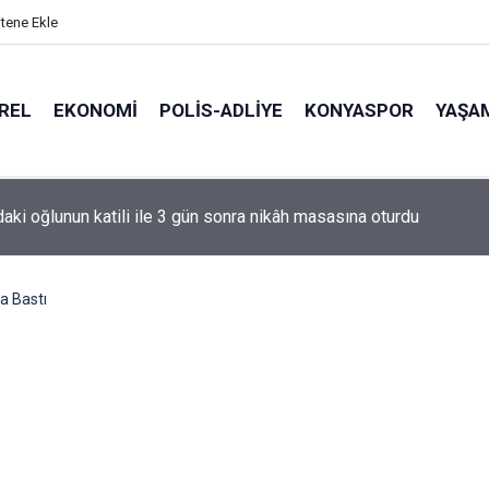
itene Ekle
REL
EKONOMI
POLİS-ADLİYE
KONYASPOR
YAŞA
de korku dolu anlar: Gaz hattı delindi
a Bastı