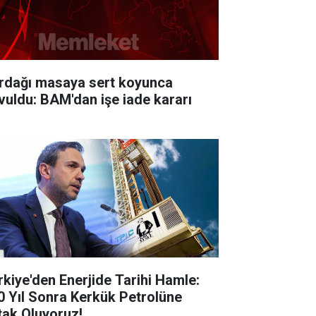
rdağı masaya sert koyunca
vuldu: BAM'dan işe iade kararı
rkiye'den Enerjide Tarihi Hamle:
0 Yıl Sonra Kerkük Petrolüne
tak Oluyoruz!