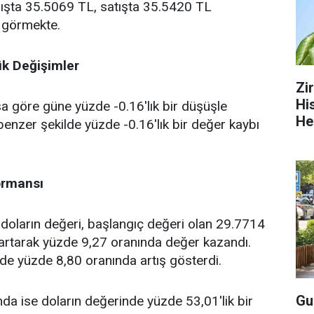
 alışta 35.5069 TL, satışta 35.5420 TL
m görmekte.
ük Değişimler
Zi
Hi
a göre güne yüzde -0.16'lık bir düşüşle
He
benzer şekilde yüzde -0.16'lık bir değer kaybı
ormansı
doların değeri, başlangıç değeri olan 29.7714
 artarak yüzde 9,27 oranında değer kazandı.
de yüzde 8,80 oranında artış gösterdi.
Gu
ında ise doların değerinde yüzde 53,01'lik bir