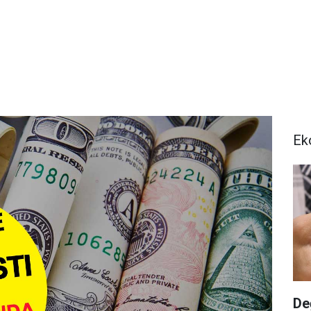
Ek
De