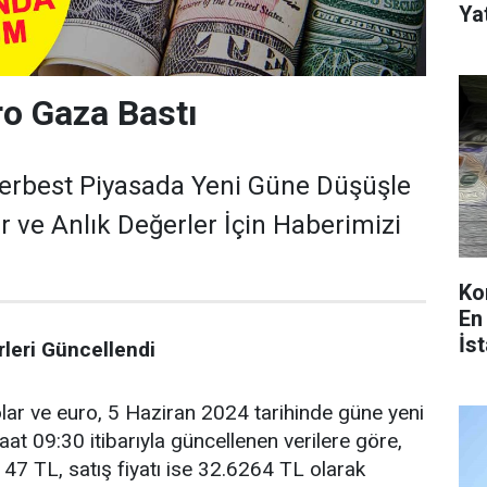
Yat
ro Gaza Bastı
Serbest Piyasada Yeni Güne Düşüşle
r ve Anlık Değerler İçin Haberimizi
Ko
En
İs
leri Güncellendi
ar ve euro, 5 Haziran 2024 tarihinde güne yeni
aat 09:30 itibarıyla güncellenen verilere göre,
6147 TL, satış fiyatı ise 32.6264 TL olarak