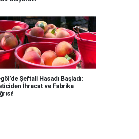
egöl’de Şeftali Hasadı Başladı:
eticiden İhracat ve Fabrika
ğrısı!