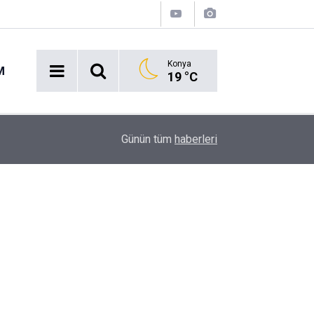
Konya
M
19 °C
16:43
Akaryakıt İstasyonunda Panik: Lastikçi Alevlere
Günün tüm
haberleri