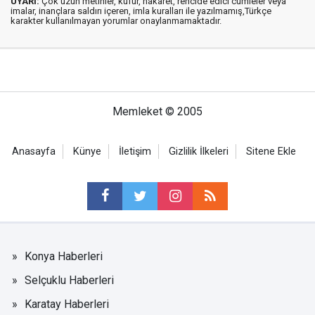
UYARI:
Çok uzun metinler, küfür, hakaret, rencide edici cümleler veya
imalar, inançlara saldırı içeren, imla kuralları ile yazılmamış,Türkçe
karakter kullanılmayan yorumlar onaylanmamaktadır.
Memleket © 2005
Anasayfa
Künye
İletişim
Gizlilik İlkeleri
Sitene Ekle
Konya Haberleri
Selçuklu Haberleri
Karatay Haberleri