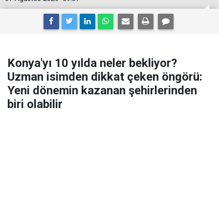
Konya'yı 10 yılda neler bekliyor?
Uzman isimden dikkat çeken öngörü:
Yeni dönemin kazanan şehirlerinden
biri olabilir
Enerji, lojistik, yapay zekâ ve yeşil sanayi dönüşümü...
Uzmanlara göre Türkiye'nin yeni vizyonunda Konya,
önümüzdeki 10 yılın en kritik şehirlerinden biri olmaya
aday.
Enerji diplomasisi ve uluslararası ilişkiler alanındaki
çalışmalarıyla tanınan London Energy Club Başkanı ve