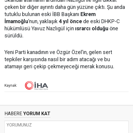
Skandal atamanın ardından Nazlıgül ile ilgili dikkat
çeken bir diğer ayrıntı daha gün yüzüne çıktı. Şu anda
tutuklu bulunan eski İBB Başkanı
Ekrem
İmamoğlu
’nun, yaklaşık
4 yıl önce
de eski DHKP-C
hükümlüsü Yavuz Nazlıgül için
ısrarcı olduğu
öne
sürüldü.
Yeni Parti kanadının ve Özgür Özel’in, gelen sert
tepkiler karşısında nasıl bir adım atacağı ve bu
atamayı geri çekip çekmeyeceği merak konusu.
Kaynak:
HABERE
YORUM KAT