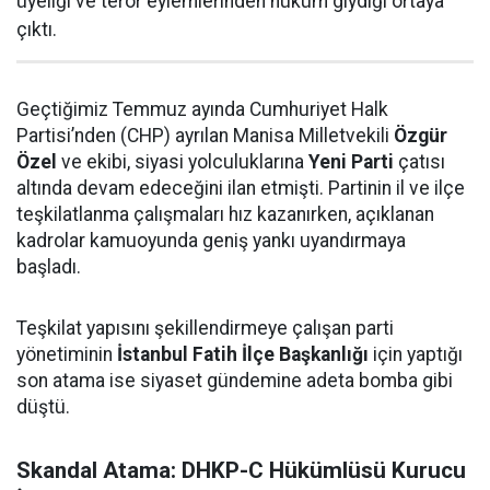
üyeliği ve terör eylemlerinden hüküm giydiği ortaya
çıktı.
Geçtiğimiz Temmuz ayında Cumhuriyet Halk
Partisi’nden (CHP) ayrılan Manisa Milletvekili
Özgür
Özel
ve ekibi, siyasi yolculuklarına
Yeni Parti
çatısı
altında devam edeceğini ilan etmişti. Partinin il ve ilçe
teşkilatlanma çalışmaları hız kazanırken, açıklanan
kadrolar kamuoyunda geniş yankı uyandırmaya
başladı.
Teşkilat yapısını şekillendirmeye çalışan parti
yönetiminin
İstanbul Fatih İlçe Başkanlığı
için yaptığı
son atama ise siyaset gündemine adeta bomba gibi
düştü.
Skandal Atama: DHKP-C Hükümlüsü Kurucu