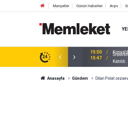
Manşetler
Günün Haberleri
Arşiv
S
YE
Srebren
m: Çivisiz Yapılan Sanat Eseri Hayran Bıraktı
24
15:47
Katıldı
Anasayfa
Gündem
Dilan Polat cezaev