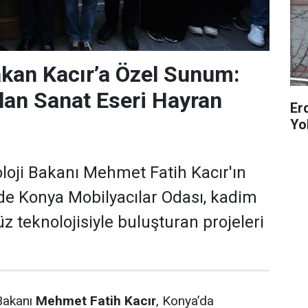
kan Kacır’a Özel Sunum:
ılan Sanat Eseri Hayran
Er
Yo
loji Bakanı Mehmet Fatih Kacır'ın
de Konya Mobilyacılar Odası, kadim
 teknolojisiyle buluşturan projeleri
 Bakanı
Mehmet Fatih Kacır
, Konya’da