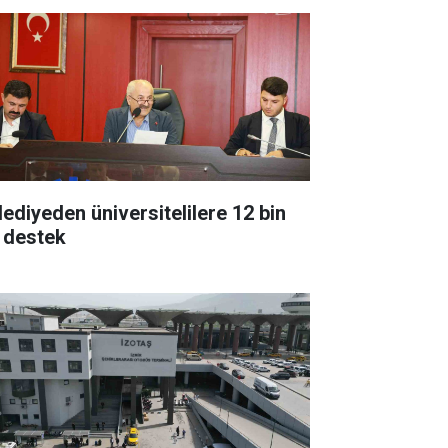
lediyeden üniversitelilere 12 bin
 destek