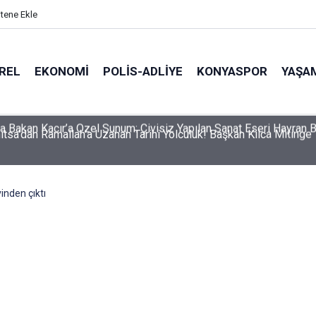
itene Ekle
REL
EKONOMI
POLİS-ADLİYE
KONYASPOR
YAŞA
itsa'dan Ramallah'a Uzanan Tarihi Yolculuk! Başkan Kılca Mitinge
inden çıktı