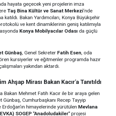
da hayata geçecek yeni projelerin imza
zere
Taş Bina Kültür ve Sanat Merkezi
’nde
 katıldı. Bakan Yardımcıları, Konya Büyükşehir
protokolü ve kent dinamiklerinin geniş katılımıyla
zasyonda
Konya Mobilyacılar Odası
da güçlü
t Günbaş
, Genel Sekreter
Fatih Esen
, oda
ören kursiyerler ve eğitmenler programda hazır
çalışmaları yakından aktardı.
m Ahşap Mirası Bakan Kacır’a Tanıtıldı
Bakan Mehmet Fatih Kacır ile bir araya gelen
t Günbaş, Cumhurbaşkanı Recep Tayyip
e Erdoğan’ın himayelerinde yürütülen
Mevlana
MEVKA) SOGEP "Anadoludakiler"
projesi