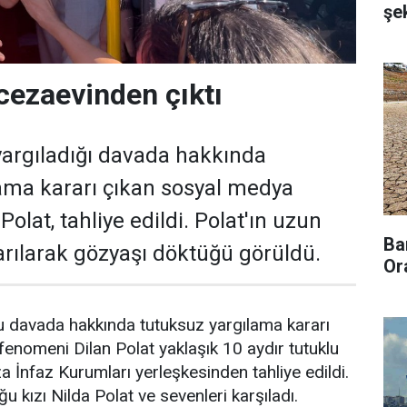
şek
 cezaevinden çıktı
yargıladığı davada hakkında
ama kararı çıkan sosyal medya
olat, tahliye edildi. Polat'ın uzun
Ba
arılarak gözyaşı döktüğü görüldü.
Or
u davada hakkında tutuksuz yargılama kararı
enomeni Dilan Polat yaklaşık 10 aydır tutuklu
 İnfaz Kurumları yerleşkesinden tahliye edildi.
ğu kızı Nilda Polat ve sevenleri karşıladı.