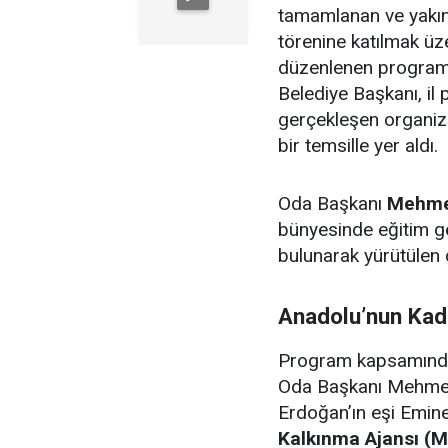
tamamlanan ve yakın
törenine katılmak ü
düzenlenen programa
Belediye Başkanı, il 
gerçekleşen organi
bir temsille yer aldı.
Oda Başkanı
Mehme
bünyesinde eğitim g
bulunarak yürütülen 
Anadolu’nun Kadi
Program kapsamında 
Oda Başkanı Mehme
Erdoğan’ın eşi Emin
Kalkınma Ajansı (