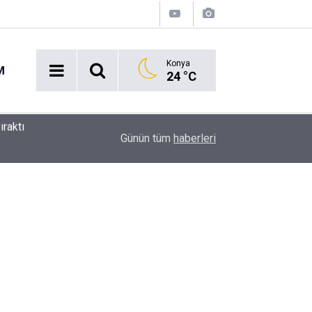
Konya
M
24 °C
Ekmek Temasıyla Yola Çıkan Dev Etkinlik Başlıyo
15:38
Günün tüm
haberleri
Geri Sayım!