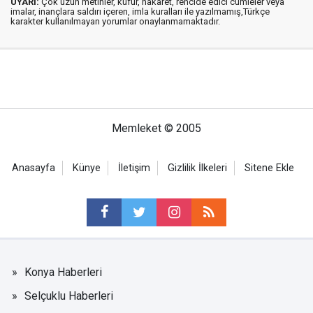
UYARI:
Çok uzun metinler, küfür, hakaret, rencide edici cümleler veya
imalar, inançlara saldırı içeren, imla kuralları ile yazılmamış,Türkçe
karakter kullanılmayan yorumlar onaylanmamaktadır.
Memleket © 2005
Anasayfa
Künye
İletişim
Gizlilik İlkeleri
Sitene Ekle
Konya Haberleri
Selçuklu Haberleri