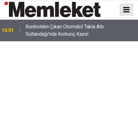
09:55
İpek Yolu Koridoru Canlandı Türkiye Rekor Kırdı