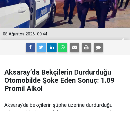
08 Ağustos 2026
00:44
Aksaray’da Bekçilerin Durdurduğu
Otomobilde Şoke Eden Sonuç: 1.89
Promil Alkol
Aksaray’da bekçilerin şüphe üzerine durdurduğu
yabancı plakalı otomobilin sürücüsü 1.89 promil
alkollü çıktı. Ehliyetine 2 yıl el konuldu.