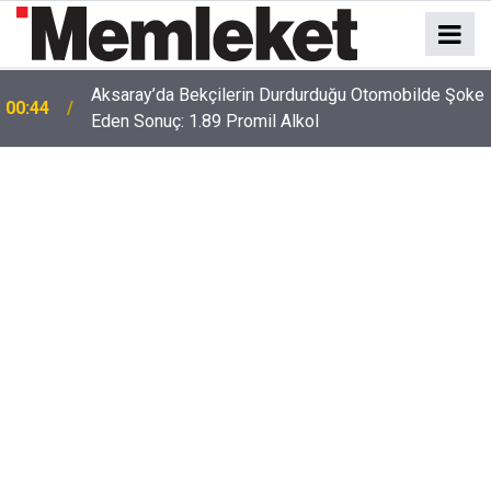
Aksaray’da Bekçilerin Durdurduğu Otomobilde Şoke
00:44
Eden Sonuç: 1.89 Promil Alkol
00:41
Polatlı-Haymana-Konya hattı bölünmüş yol oluyor