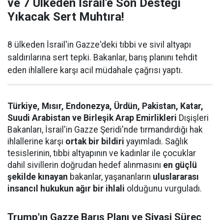
ve 7 Ülkeden İsrail'e Son Desteği
Yıkacak Sert Muhtıra!
8 ülkeden İsrail'in Gazze'deki tıbbi ve sivil altyapı
saldırılarına sert tepki. Bakanlar, barış planını tehdit
eden ihlallere karşı acil müdahale çağrısı yaptı.
Türkiye, Mısır, Endonezya, Ürdün, Pakistan, Katar,
Suudi Arabistan ve Birleşik Arap Emirlikleri
Dışişleri
Bakanları, İsrail'in Gazze Şeridi'nde tırmandırdığı hak
ihlallerine karşı
ortak bir bildiri
yayımladı. Sağlık
tesislerinin, tıbbi altyapının ve kadınlar ile çocuklar
dahil sivillerin doğrudan hedef alınmasını
en güçlü
şekilde kınayan
bakanlar, yaşananların
uluslararası
insancıl hukukun ağır bir ihlali
olduğunu vurguladı.
Trump'ın Gazze Barış Planı ve Siyasi Süreç