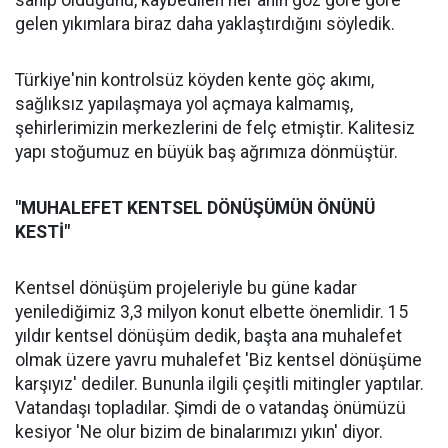
sahip olduğunu, kaybedilen her anın göz göre göre
gelen yıkımlara biraz daha yaklaştırdığını söyledik.
Türkiye'nin kontrolsüz köyden kente göç akımı,
sağlıksız yapılaşmaya yol açmaya kalmamış,
şehirlerimizin merkezlerini de felç etmiştir. Kalitesiz
yapı stoğumuz en büyük baş ağrımıza dönmüştür.
"MUHALEFET KENTSEL DÖNÜŞÜMÜN ÖNÜNÜ
KESTİ"
Kentsel dönüşüm projeleriyle bu güne kadar
yenilediğimiz 3,3 milyon konut elbette önemlidir. 15
yıldır kentsel dönüşüm dedik, başta ana muhalefet
olmak üzere yavru muhalefet 'Biz kentsel dönüşüme
karşıyız' dediler. Bununla ilgili çeşitli mitingler yaptılar.
Vatandaşı topladılar. Şimdi de o vatandaş önümüzü
kesiyor 'Ne olur bizim de binalarımızı yıkın' diyor.