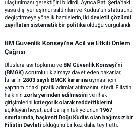
ulaştırılması gerektiğini bildirdi. Ayrıca Batı Şeria’daki
yasa dışı yerleşimci saldırıları ve Kudüs’ün statüsünü
değiştirmeye yönelik hamlelerin,
iki devletli çözümü
zayıflatan sistematik bir politika
olduğu vurgulandı.
BM Güvenlik Konseyi'ne Acil ve Etkili Önlem
Çağrısı
Uluslararası toplumu ve
BM Güvenlik Konseyi’ni
(BMGK)
sorumluluk almaya davet eden bakanlar,
İsrail’in
2803 sayılı BMGK kararına
uyması için
yaptırım odaklı pratik adımlar atılmasını istedi. Filistin
halkının
zorla yerinden edilmesini
ve ilhak
girişimlerini
kategorik olarak reddettiklerini
açıklayan heyet, adil barışın tek yolunun
1967
sınırlarında, başkenti Doğu Kudüs olan bağımsız bir
Filistin Devleti
olduğunu bir kez daha teyit etti.