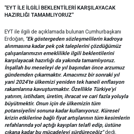
"EYT İLE İLGİLİ BEKLENTİLERİ KARŞILAYACAK
HAZIRLIĞI TAMAMLIYORUZ"
EYT ile ilgili de açıklamada bulunan Cumhurbaşkanı
Erdoğan,
"Ek göstergeden sözleşmelilerin kadroya
alınmasına kadar pek çok taleplerini çözdüğümüz
çalışanlarımızın emeklilikle ilgili beklentilerini
karşılayacak hazırlığı da yakında tamamlıyoruz.
İnşallah bu meseleyi de yıl başından önce arzumuz
gündemden çıkarmaktır. Amacımız bir sonraki yıl
yani 2024'te ülkemizi yeniden tek haneli enflasyon
rakamlarına kavuşturmaktır. Özellikle Türkiye'yi
yatırım, istihdam, üretim, ihracat ve cari fazla yoluyla
büyütmektir. Onun için de ülkemizin tüm
potansiyelini sonuna kadar kullanıyoruz. Küresel
krizin etkilerine bağlı fiyat artışlarının tüm kesimlerin
refahlarında yol açtığı kayıpları telafi edip, üstüne
çıkana kadar bu mücadeleyi sürdüreceğiz"
dedi.