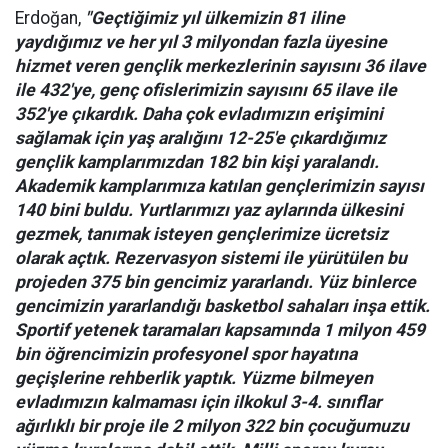
Erdoğan,
"Geçtiğimiz yıl ülkemizin 81 iline
yaydığımız ve her yıl 3 milyondan fazla üyesine
hizmet veren gençlik merkezlerinin sayısını 36 ilave
ile 432'ye, genç ofislerimizin sayısını 65 ilave ile
352'ye çıkardık. Daha çok evladımızın erişimini
sağlamak için yaş aralığını 12-25'e çıkardığımız
gençlik kamplarımızdan 182 bin kişi yaralandı.
Akademik kamplarımıza katılan gençlerimizin sayısı
140 bini buldu. Yurtlarımızı yaz aylarında ülkesini
gezmek, tanımak isteyen gençlerimize ücretsiz
olarak açtık. Rezervasyon sistemi ile yürütülen bu
projeden 375 bin gencimiz yararlandı. Yüz binlerce
gencimizin yararlandığı basketbol sahaları inşa ettik.
Sportif yetenek taramaları kapsamında 1 milyon 459
bin öğrencimizin profesyonel spor hayatına
geçişlerine rehberlik yaptık. Yüzme bilmeyen
evladımızın kalmaması için ilkokul 3-4. sınıflar
ağırlıklı bir proje ile 2 milyon 322 bin çocuğumuzu