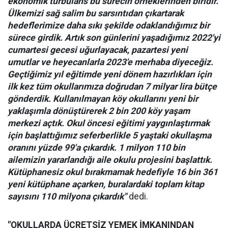
ekonomik türbülans bu sürecin örneklerinden biridir.
Ülkemizi sağ salim bu sarsıntıdan çıkartarak
hedeflerimize daha sıkı şekilde odaklandığımız bir
sürece girdik. Artık son günlerini yaşadığımız 2022'yi
cumartesi gecesi uğurlayacak, pazartesi yeni
umutlar ve heyecanlarla 2023'e merhaba diyeceğiz.
Geçtiğimiz yıl eğitimde yeni dönem hazırlıkları için
ilk kez tüm okullarımıza doğrudan 7 milyar lira bütçe
gönderdik. Kullanılmayan köy okullarını yeni bir
yaklaşımla dönüştürerek 2 bin 200 köy yaşam
merkezi açtık. Okul öncesi eğitimi yaygınlaştırmak
için başlattığımız seferberlikle 5 yaştaki okullaşma
oranını yüzde 99'a çıkardık. 1 milyon 110 bin
ailemizin yararlandığı aile okulu projesini başlattık.
Kütüphanesiz okul bırakmamak hedefiyle 16 bin 361
yeni kütüphane açarken, buralardaki toplam kitap
sayısını 110 milyona çıkardık"
dedi.
"OKULLARDA ÜCRETSİZ YEMEK İMKANINDAN