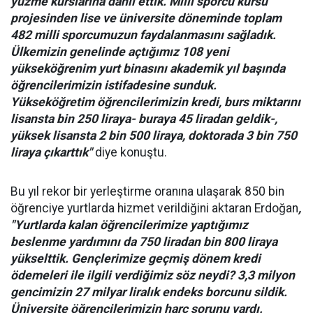
yüzme kurslarına dahil ettik. Milli sporcu kursu
projesinden lise ve üniversite döneminde toplam
482 milli sporcumuzun faydalanmasını sağladık.
Ülkemizin genelinde açtığımız 108 yeni
yükseköğrenim yurt binasını akademik yıl başında
öğrencilerimizin istifadesine sunduk.
Yükseköğretim öğrencilerimizin kredi, burs miktarını
lisansta bin 250 liraya- buraya 45 liradan geldik-,
yüksek lisansta 2 bin 500 liraya, doktorada 3 bin 750
liraya çıkarttık"
diye konuştu.
Bu yıl rekor bir yerleştirme oranına ulaşarak 850 bin
öğrenciye yurtlarda hizmet verildiğini aktaran Erdoğan
,
"Yurtlarda kalan öğrencilerimize yaptığımız
beslenme yardımını da 750 liradan bin 800 liraya
yükselttik. Gençlerimize geçmiş dönem kredi
ödemeleri ile ilgili verdiğimiz söz neydi? 3,3 milyon
gencimizin 27 milyar liralık endeks borcunu sildik.
Üniversite öğrencilerimizin harç sorunu vardı.