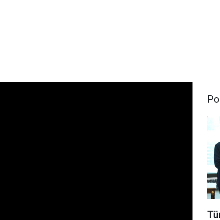
Pol
Tü