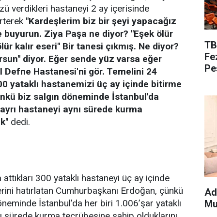
zü verdikleri hastaneyi 2 ay içerisinde
irterek
"Kardeşlerim biz bir şeyi yapacağız
e buyurun. Ziya Paşa ne diyor? "Eşek ölür
TB
lür kalır eseri" Bir tanesi çıkmış. Ne diyor?
Fe
rsun" diyor. Eğer sende yüz varsa eğer
Pe
l Defne Hastanesi'ni gör. Temelini 24
00 yataklı hastanemizi üç ay içinde bitirme
nkü biz salgın döneminde İstanbul'da
i ayrı hastaneyi aynı sürede kurma
k"
dedi.
attıkları 300 yataklı hastaneyi üç ay içinde
erini hatırlatan Cumhurbaşkanı Erdoğan, çünkü
Ad
öneminde İstanbul’da her biri 1.006’şar yataklı
Mu
ynı sürede kurma tecrübesine sahip olduklarını