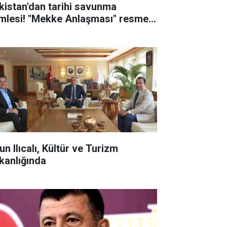
kistan'dan tarihi savunma
mlesi! "Mekke Anlaşması" resmen
zalandı
n Ilıcalı, Kültür ve Turizm
kanlığında