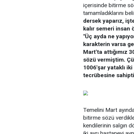
içerisinde bitirme sö
tamamladıklarını bel
dersek yaparız, işt
kalır semeri insan ö
"Üç ayda ne yapıyo
karakterin varsa ge
Mart'ta attığımız 3
sözü vermiştim. Çü
1006'şar yataklı ik
tecrübesine sahipti
Temelini Mart ayında 
bitirme sözü verdikl
kendilerinin salgın d
iki ayrı hastaneyi a