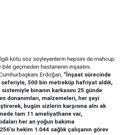
lgili kötü söz söyleyenlerin hepsini de mahcup
y bile geçmeden hastanenin inşaatını
ten Cumhurbaşkanı Erdoğan,
“İnşaat sürecinde
eferiyle, 500 bin metreküp hafriyat aldık,
 sistemiyle binanın karkasını 25 günde
n donanımları, malzemeleri, her şeyi
ştirerek, bugün sizlerin karşısına alnı ak
tanede tam 11 ameliyathane var,
odaları her an yoğun bakıma
 256’sı hekim 1.044 sağlık çalışanın görev