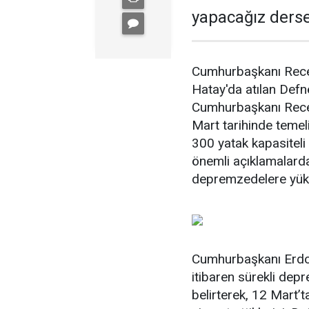
yapacağız derse
Cumhurbaşkanı Recep
Hatay'da atılan Def
Cumhurbaşkanı Recep
Mart tarihinde temel
300 yatak kapasiteli
önemli açıklamalard
depremzedelere yükl
Cumhurbaşkanı Erdoğ
itibaren sürekli dep
belirterek, 12 Mart’t