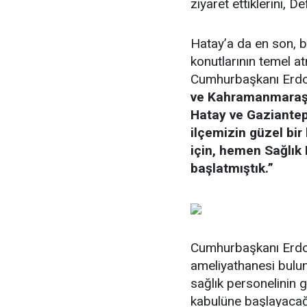
ziyaret ettiklerini, De
Hatay’a da en son, b
konutlarının temel at
Cumhurbaşkanı Erdoğ
ve Kahramanmaraş’l
Hatay ve Gaziantep
ilçemizin güzel bi
için, hemen Sağlık 
başlatmıştık.”
Cumhurbaşkanı Erdoğ
ameliyathanesi bulun
sağlık personelinin 
kabulüne başlayacağ