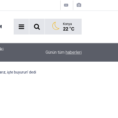
Konya
M
22 °C
Antalya'da çoban köpeğine vicdansız saldırı! Hay
00:31
Günün tüm
haberleri
kaybetti
ız, işte buyurun' dedi