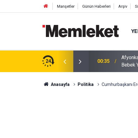
Manşetler
Günün Haberleri
Arşiv
S
YE
 Getiren Olay: 6. Kattan Düşen 2 Yaşındaki
24
00:34
Konya'd
or
Anasayfa
Politika
Cumhurbaşkanı Erdo