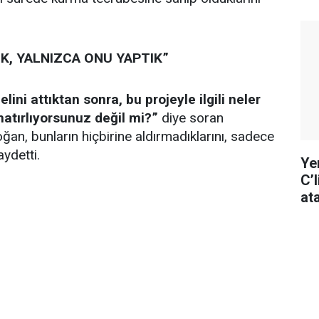
K, YALNIZCA ONU YAPTIK”
ini attıktan sonra, bu projeyle ilgili neler
 hatırlıyorsunuz değil mi?”
diye soran
n, bunların hiçbirine aldırmadıklarını, sadece
aydetti.
Ye
C’
at