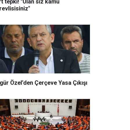
rt tepki! "Ulan siz kamu
evlisisiniz"
gür Özel’den Çerçeve Yasa Çıkışı