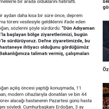
se
fnelilerle bir arada olduklarını hatırlattı.
gör
ir aydan daha kısa bir süre önce, deprem
ma töreni vesilesiyle geldiklerini ifade eden
an, sözlerini şöyle sürdürdü:
“Dün Adıyaman
a başlayan bölge ziyaretlerimizi, bugün
’le sürdürüyoruz. Defne ziyaretimizde, bu
r hastaneye ihtiyacı olduğunu gördüğümüz
Bakanlığımıza talimatı vermiş, çalışmaları
Öz
an açılış öncesi yaptığı konuşmada, 11
an, modern cihazlarıyla donatılan ve bin 44
görev alacağı hastanenin Pazartesi günü hasta
ını söyledi. Cumhurbaşkanı Erdoğan, 3 ay