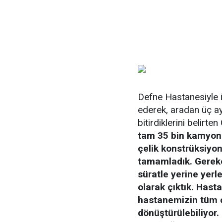
Defne Hastanesiyle i
ederek, aradan üç a
bitirdiklerini belir
tam 35 bin kamyon s
çelik konstrüksiyon
tamamladık. Gereke
süratle yerine yerle
olarak çıktık. Has
hastanemizin tüm 
dönüştürülebiliyor.