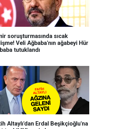
mir soruşturmasında sıcak
lişme! Veli Ağbaba'nın ağabeyi Hür
baba tutuklandı
tih Altaylı'dan Erdal Beşikçioğlu'na