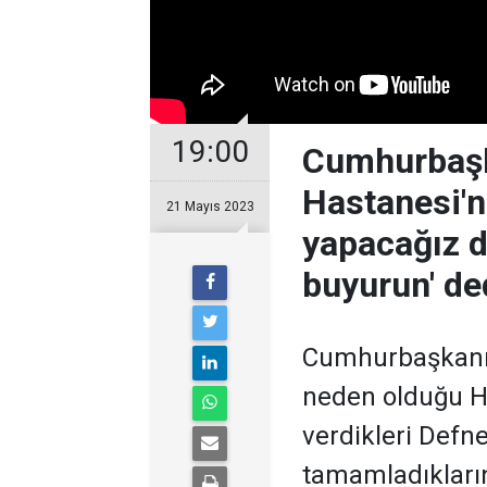
19:00
Cumhurbaşk
Hastanesi'ni
21 Mayıs 2023
yapacağız d
buyurun' de
Cumhurbaşkanı 
neden olduğu Ha
verdikleri Defne
tamamladıklarını