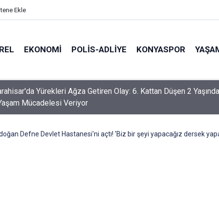
itene Ekle
REL
EKONOMI
POLİS-ADLİYE
KONYASPOR
YAŞA
aki soygunda plaka APP çıktı!
ğan Defne Devlet Hastanesi'ni açtı! 'Biz bir şeyi yapacağız dersek yapar