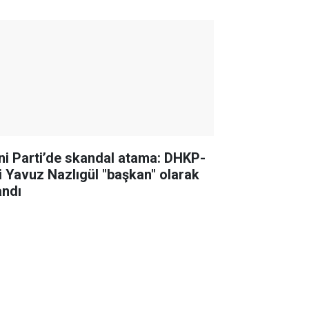
ni Parti’de skandal atama: DHKP-
li Yavuz Nazlıgül "başkan" olarak
andı