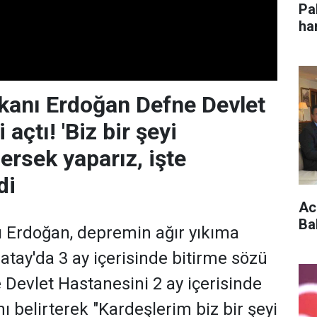
Pa
ha
im
anı Erdoğan Defne Devlet
 açtı! 'Biz bir şeyi
ersek yaparız, işte
di
Acu
Ba
Erdoğan, depremin ağır yıkıma
tay'da 3 ay içerisinde bitirme sözü
 Devlet Hastanesini 2 ay içerisinde
 belirterek "Kardeşlerim biz bir şeyi