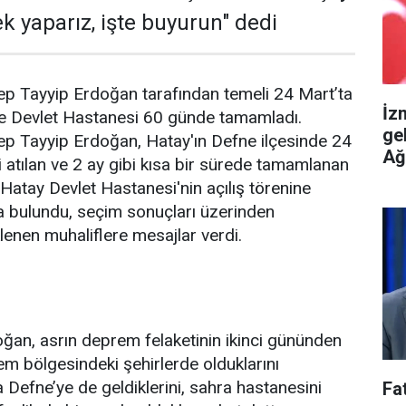
k yaparız, işte buyurun" dedi
 Tayyip Erdoğan tarafından temeli 24 Mart’ta
İz
ne Devlet Hastanesi 60 günde tamamladı.
ge
 Tayyip Erdoğan, Hatay'ın Defne ilçesinde 24
Ağ
i atılan ve 2 ay gibi kısa bir sürede tamamlanan
 Hatay Devlet Hastanesi'nin açılış törenine
a bulundu, seçim sonuçları üzerinden
enen muhaliflere mesajlar verdi.
an, asrın deprem felaketinin ikinci gününden
rem bölgesindeki şehirlerde olduklarını
a Defne’ye de geldiklerini, sahra hastanesini
Fa