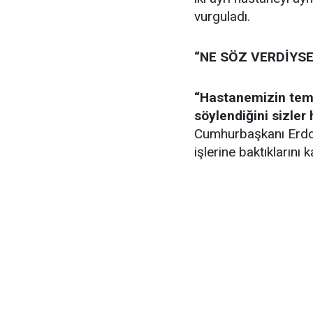
vurguladı.
“NE SÖZ VERDİYSE
“Hastanemizin temel
söylendiğini sizler
Cumhurbaşkanı Erdoğa
işlerine baktıklarını k